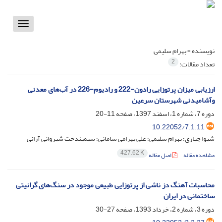
Toggle
vigation
نویسنده =
بهرام سلیمی
2
تعداد مقالات:
ارزیابی میزان پرتوزایی رادون-222 و رادیوم-226 در آب‌های معدنی
وآشامیدنی شهرستان سرعین
دوره 7، شماره 1، اسفند 1397، صفحه
11-20
10.22052/7.1.11
شیوا جباری؛ بهرام سلیمی؛ علی بهرامی سامانی؛ سیمیندخت شیروانی آرانی
427.62 K
مشاهده مقاله
اصل مقاله
محاسبات آهنگ دز ناشی از پرتوزایی طبیعی موجود در سنگ‌های گرانیتی
ساختمانی در ایران
دوره 3، شماره 2، خرداد 1393، صفحه
27-30