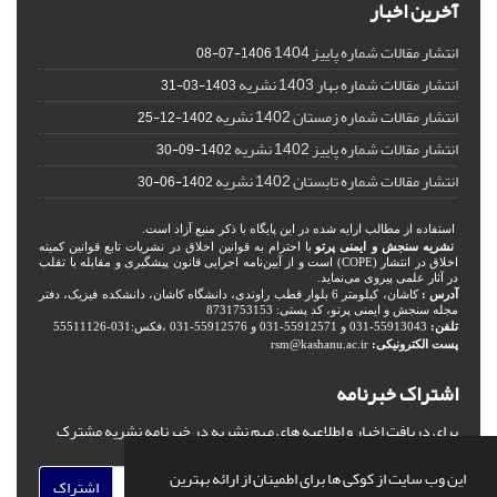
آخرین اخبار
انتشار مقالات شماره پاییز 1404
1406-07-08
انتشار مقالات شماره بهار 1403 نشریه
1403-03-31
انتشار مقالات شماره زمستان 1402 نشریه
1402-12-25
انتشار مقالات شماره پاییز 1402 نشریه
1402-09-30
انتشار مقالات شماره تابستان 1402 نشریه
1402-06-30
استفاده از مطالب ارایه شده در این پایگاه با ذکر منبع آزاد است.
نشریه سنجش و ایمنی پرتو
با احترام به قوانین اخلاق در نشریات تابع قوانین کمیته
اخلاق در انتشار (COPE) است و از آیین‌نامه اجرایی قانون پیشگیری و مقابله با تقلب
در آثار علمی پیروی می‌نماید.
آدرس :
کاشان، کیلومتر 6 بلوار قطب راوندی، دانشگاه کاشان، دانشکده فیزیک، دفتر
مجله سنجش و ایمنی پرتو، کد پستی: 8731753153
تلفن:
55913043-031 و 55912571-031 و 55912576-031 ،فکس:031-55511126
پست الکترونیکی:
rsm@kashanu.ac.ir
اشتراک خبرنامه
برای دریافت اخبار و اطلاعیه های مهم نشریه در خبرنامه نشریه مشترک
شوید.
این وب سایت از کوکی ها برای اطمینان از ارائه بهترین
اشتراک