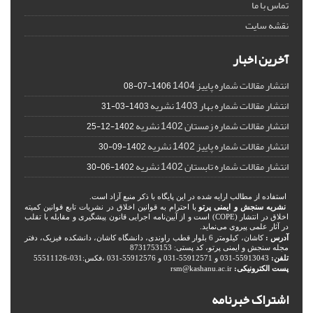
تماس با ما
نقشه سایت
آخرین اخبار
انتشار مقالات شماره پاییز 1404
1406-07-08
انتشار مقالات شماره بهار 1403 نشریه
1403-03-31
انتشار مقالات شماره زمستان 1402 نشریه
1402-12-25
انتشار مقالات شماره پاییز 1402 نشریه
1402-09-30
انتشار مقالات شماره تابستان 1402 نشریه
1402-06-30
استفاده از مطالب ارایه شده در این پایگاه با ذکر منبع آزاد است.
نشریه سنجش و ایمنی پرتو
با احترام به قوانین اخلاق در نشریات تابع قوانین کمیته
اخلاق در انتشار (COPE) است و از آیین‌نامه اجرایی قانون پیشگیری و مقابله با تقلب
در آثار علمی پیروی می‌نماید.
آدرس :
کاشان، کیلومتر 6 بلوار قطب راوندی، دانشگاه کاشان، دانشکده فیزیک، دفتر
مجله سنجش و ایمنی پرتو، کد پستی: 8731753153
تلفن:
55913043-031 و 55912571-031 و 55912576-031 ،فکس:031-55511126
پست الکترونیکی:
rsm@kashanu.ac.ir
اشتراک خبرنامه