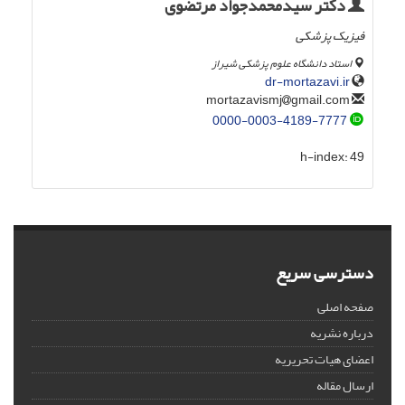
دکتر سیدمحمدجواد مرتضوی
فیزیک پزشکی
استاد دانشگاه علوم پزشکی شیراز
dr-mortazavi.ir
gmail.com
mortazavismj
0000-0003-4189-7777
h-index:
49
دسترسی سریع
صفحه اصلی
درباره نشریه
اعضای هیات تحریریه
ارسال مقاله