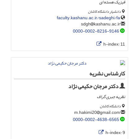
فیزیک هسته ای
دانشیار دانشگاه کاشان
faculty.kashanu.ac.ir/sadeghi/fa
kashanu.ac.ir
sdgh
0000-0002-8216-9146
h-index:
11
کارشناس نشریه
دکتر مرجان حکیمی نژاد
نظریه جبری گراف
دانشگاه کاشان
gmail.com
m.hakimi20
0000-0002-4638-6565
h-index:
9