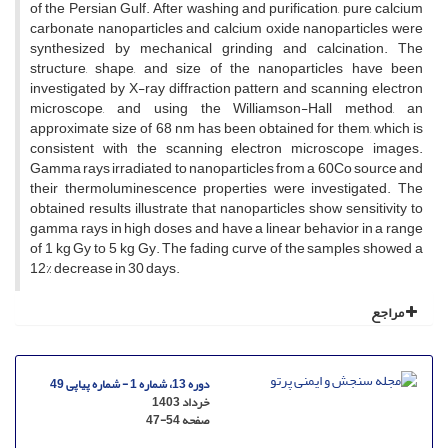
of the Persian Gulf. After washing and purification, pure calcium
carbonate nanoparticles and calcium oxide nanoparticles were
synthesized by mechanical grinding and calcination. The
structure, shape, and size of the nanoparticles have been
investigated by X-ray diffraction pattern and scanning electron
microscope, and using the Williamson-Hall method, an
approximate size of 68 nm has been obtained for them, which is
consistent with the scanning electron microscope images.
Gamma rays irradiated to nanoparticles from a 60Co source and
their thermoluminescence properties were investigated. The
obtained results illustrate that nanoparticles show sensitivity to
gamma rays in high doses and have a linear behavior in a range
of 1 kg Gy to 5 kg Gy. The fading curve of the samples showed a
12% decrease in 30 days.
مراجع
دوره 13، شماره 1 - شماره پیاپی 49
خرداد 1403
صفحه
47-54