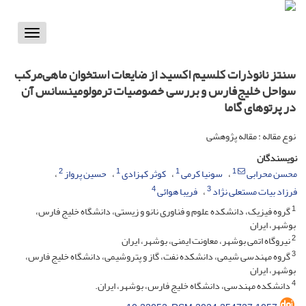
Toggle
vigation
سنتز نانوذرات کلسیم اکسید از ضایعات استخوان ماهی‌مرکب
سواحل خلیج‌فارس و بررسی خصوصیات ترمولومینسانس آن
در پرتوهای گاما
نوع مقاله : مقاله پژوهشی
نویسندگان
2
1
1
1
محسن محرابی
سونیا کرمی
کوثر کهزادی
حسین پرواز
4
3
فرزاد بیات مستعلی نژاد
فریبا هوائی
1
گروه فیزیک، دانشکده علوم و فناوری نانو و زیستی، دانشگاه خلیج فارس،
بوشهر، ایران
2
نیروگاه اتمی بوشهر، معاونت ایمنی، بوشهر، ایران
3
گروه مهندسی شیمی، دانشکده نفت، گاز و پتروشیمی، دانشگاه خلیج فارس،
بوشهر، ایران
4
دانشکده مهندسی، دانشگاه خلیج فارس، بوشهر، ایران.