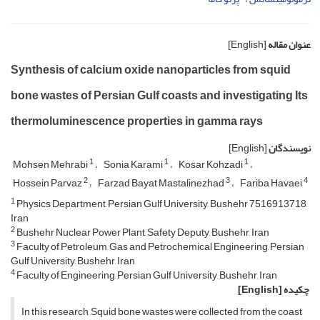
عنوان مقاله
[English]
Synthesis of calcium oxide nanoparticles from squid
bone wastes of Persian Gulf coasts and investigating Its
thermoluminescence properties in gamma rays
نویسندگان
[English]
1
1
1
Mohsen Mehrabi
Sonia Karami
Kosar Kohzadi
2
3
4
Hossein Parvaz
Farzad Bayat Mastalinezhad
Fariba Havaei
1
Physics Department, Persian Gulf University, Bushehr 7516913718,
Iran
2
Bushehr Nuclear Power Plant, Safety Deputy, Bushehr, Iran
3
Faculty of Petroleum, Gas and Petrochemical Engineering, Persian
Gulf University, Bushehr, Iran
4
Faculty of Engineering, Persian Gulf University, Bushehr, Iran
چکیده
[English]
In this research, Squid bone wastes were collected from the coast