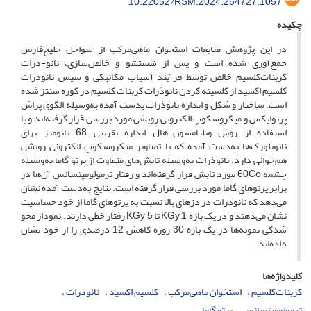
10.22052/RSM.2024.254727.1057
چکیده
در این پژوهش ضایعات استخوان ماهی‌مرکب از سواحل خلیج‌فارس
جمع‌آوری شده است و پس از شستشو و خالص‌سازی، نانو-ذرات
کربنات‌کلسیم خالص توسط فرآیند آسیاب مکانیکی و سپس نانوذرات
کلسیم اکسید از کلسینه کردن نانوذرات کربنات کلسیم در کوره سنتز شده
است. ساختار و شکل و اندازه نانوذرات بدست آمده به‌وسیله الگوی پراش
پرتوایکس و میکروسکوپ الکترونی روبشی مورد بررسی قرار گرفته‌اند و با
استفاده از روش ویلیامسون-هال اندازه تقریبی 68 نانومتر برای
نانوبلورک‌ها به‌دست آمده که با تصاویر میکروسکوپ الکترونی روبشی
هم‌خوانی دارد. نانوذرات به‌وسیله تابش‌های متفاوت از پرتو گاما به‌وسیله
چشمه 60Co مورد تابش قرار گرفته‌اند و رفتار ترمولومینسانس آن‌ها در
برابر پرتوهای گاما مورد بررسی قرار گرفته است. نتایج به‌دست آمده نشان
می‌دهد که نانوذرات در دزهای بالا نسبت به پرتوهای گاما از خود حساسیت
نشان می‌دهند و در یک بازه KGy 1 تا 5 KGy رفتار خطی دارند. نمودار محو
شدگی نمونه‌ها در یک بازه 30 روزه کاهش 12 درصدی را از خود نشان
داده‌اند.
کلیدواژه‌ها
کربنات‌کلسیم
استخوان ماهی‌مرکب
کلسیم اکسید
نانوذرات
ترمولومینسانس
پرتو گاما