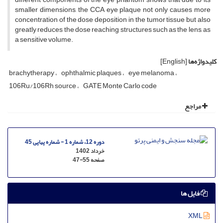
smaller dimensions, the CCA eye plaque not only causes more
concentration of the dose deposition in the tumor tissue but also
greatly reduces the dose reaching structures such as the lens, as
a sensitive volume.
کلیدواژه‌ها
[English]
brachytherapy
ophthalmic plaques
eye melanoma
106Ru/106Rh source
GATE Monte Carlo code
مراجع
دوره 12، شماره 1 - شماره پیاپی 45
خرداد 1402
صفحه
47-55
فایل ها
XML