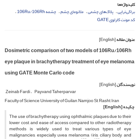
کلیدواژه‌ها
براکی‌تراپی
پلاک‌های چشمی
ملانومای چشم
چشمه 106Ru/106Rh
کد مونت کارلوی GATE
عنوان مقاله
[English]
Dosimetric comparison of two models of 106Ru/106Rh
eye plaque in brachytherapy treatment of eye melanoma
using GATE Monte Carlo code
نویسندگان
[English]
Zeinab Fardi
Payvand Taherparvar
Faculty of Science, University of Guilan, Namjoo St, Rasht, Iran
چکیده
[English]
The use of brachytherapy using ophthalmic plaques due to their
lower cost, and ease of access compared to other radiotherapy
methods is widely used to treat various types of eye
malignancies, especially uvea melanoma (iris, ciliary body, and