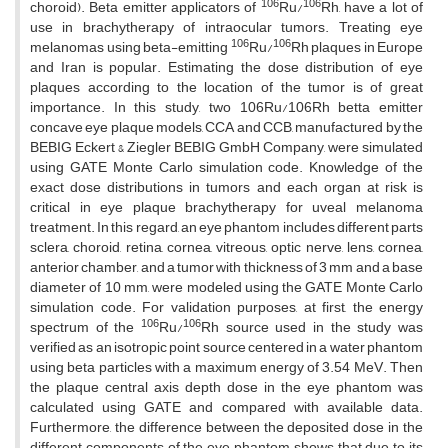
106
106
choroid). Beta emitter applicators of
Ru/
Rh, have a lot of
use in brachytherapy of intraocular tumors. Treating eye
106
106
melanomas using beta-emitting
Ru/
Rh plaques in Europe
and Iran is popular. Estimating the dose distribution of eye
plaques according to the location of the tumor is of great
importance. In this study, two 106Ru/106Rh betta emitter
concave eye plaque models, CCA and CCB, manufactured by the
BEBIG Eckert & Ziegler BEBIG GmbH Company, were simulated
using GATE Monte Carlo simulation code. Knowledge of the
exact dose distributions in tumors and each organ at risk is
critical in eye plaque brachytherapy for uveal melanoma
treatment. In this regard, an eye phantom includes different parts
sclera, choroid, retina, cornea, vitreous, optic nerve, lens, cornea,
anterior chamber, and a tumor with thickness of 3 mm and a base
diameter of 10 mm, were modeled using the GATE Monte Carlo
simulation code. For validation purposes, at first, the energy
106
106
spectrum of the
Ru/
Rh source used in the study was
verified as an isotropic point source centered in a water phantom
using beta particles with a maximum energy of 3.54 MeV. Then
the plaque central axis depth dose in the eye phantom was
calculated using GATE and compared with available data.
Furthermore, the difference between the deposited dose in the
different components of the eye phantom shows that due to its