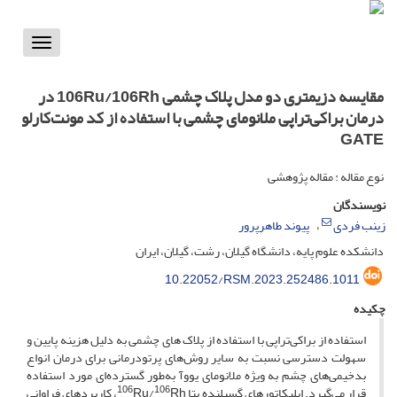
Toggle
vigation
مقایسه دزیمتری دو مدل پلاک چشمی 106Ru/106Rh در
درمان براکی‌تراپی ملانومای چشمی با استفاده از کد مونت‌کارلو
GATE
نوع مقاله : مقاله پژوهشی
نویسندگان
زینب فردی
پیوند طاهرپرور
دانشکده علوم پایه، دانشگاه گیلان، رشت، گیلان، ایران
10.22052/RSM.2023.252486.1011
چکیده
استفاده از براکی‌تراپی با استفاده از پلاک های چشمی به دلیل هزینه پایین و
سهولت دسترسی نسبت به سایر روش‌های پرتودرمانی برای درمان انواع
بدخیمی‌های چشم به ویژه ملانومای یووآ به‌طور گسترده‌ای مورد استفاده
106
106
قرار می‌گیرد. اپلیکاتورهای گسیلنده بتا
Ru/
Rh، کاربردهای فراوانی