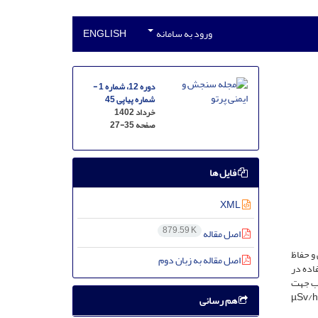
ورود به سامانه
ENGLISH
دوره 12، شماره 1 -
شماره پیاپی 45
خرداد 1402
صفحه
27-35
فایل ها
XML
879.59 K
اصل مقاله
و حفاظ
اصل مقاله به زبان دوم
اده در
سرب جهت
ساخت اتاقک سربی، انجام‌شده است. نتایج شبیه‌سازی با کد مونت‌کارلوی MCNP6.2 نشان می‌دهد که ضخامت حفاظ جهت محدود نمودن نرخ دز به µSv/h
هم رسانی