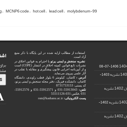
ng
MCNP6 code
hot cell
lead cell
molybdenum-99
اشت
استفاده از مطالب ارایه شده در این پایگاه با ذکر منبع
آزاد است.
نشریه سنجش و ایمنی پرتو
با احترام به قوانین اخلاق در
برای
1406-07-08
نشریات تابع قوانین کمیته اخلاق در انتشار (COPE) است
مشت
و از آیین‌نامه اجرایی قانون پیشگیری و مقابله با تقلب در
1403-
آثار علمی پیروی می‌نماید.
آدرس :
کاشان، کیلومتر 6 بلوار قطب راوندی، دانشگاه
کاشان، دانشکده فیزیک، دفتر مجله سنجش و ایمنی پرتو،
کد پستی: 8731753153
ریه
تلفن:
55913043-031 و 55912571-031 و 55912576-
031 ،فکس:031-55511126
پست الکترونیکی:
rsm@kashanu.ac.ir
1402-
ریه