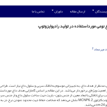
ویسندگان
ارسال مقاله
داوران
تماس با ما
غ نوعی مورداستفاده در تولید رادیوایزوتوپ
2
 میرعماد
مدنظر از هدف داغ، به تجهیزاتی موسوم به اتاقک سربی و سلول داغ نیاز است. طراحی 
همیت ویژه‌ای برخوردار می‌باشد. در این مقاله بر اساس گامازایی هدف داغ مورداستف
ه طراحی حفاظ مناسب برای اتاقکی با ابعاد معین، از جنس بتون- باریت جهت ساخت سلول داغ و از جنس 