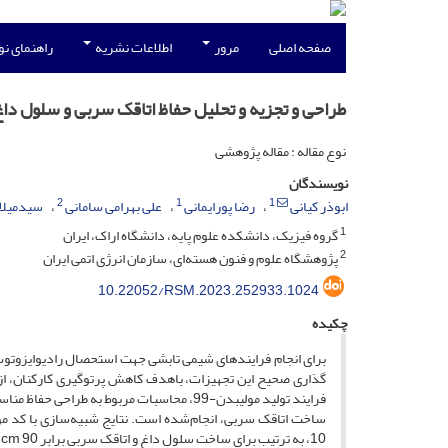
صفحه اصلی
مرور
اطلاعات نشریه
راهنمای ن
طراحی و تجزیه‌ و تحلیل حفاظ اتاقک سربی و سلول دا
نوع مقاله : مقاله پژوهشی
نویسندگان
2
1
1
ابوذر کیانی
رضا پورایمانی
علی بهرامی سامانی
سیدمیلاد
1
گروه فیزیک، دانشکده علوم پایه، دانشگاه اراک، ایران
2
پژوهشگاه علوم و فنون هسته‌ای، سازمان انرژی اتمی ایران
10.22052/RSM.2023.252933.1024
چکیده
برای انجام فرایندهای شیمی تابشی جهت استحصال رادیوایزوتوپ 
گذاری صحیح این تجهیزات، باهدف کاهش پرتوگیری کارکنان، از ا
فرایند تولید مولیبدن-99، محاسبات مربوط ب
10، به ترتیب برای ساخت سلول داغ و اتاقک سربی برابر cm 90 و cm 24 می‌باشد.