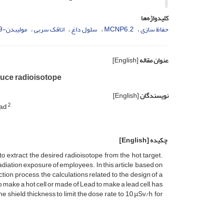
کلیدواژه‌ها
حفاظ سازی
MCNP6.2
سلول داغ
اتاقک سربی
مولیبدن-99
عنوان مقاله
[English]
duce radioisotope
نویسندگان
[English]
2
mad
چکیده
[English]
 extract the desired radioisotope from the hot target.
diation exposure of employees. In this article, based on
n process, the calculations related to the design of a
 make a hot cell or made of Lead to make a lead cell, has
hield thickness to limit the dose rate to 10 µSv/h, for