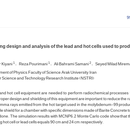
ng design and analysis of the lead and hot cells used to pro
1
1
2
 Kiyani
Reza Pourimani
Ali Bahrami Samani
Seyed Milad Mire
nt of Physics, Faculty of Science, Arak University, Iran
 Science and Technology Research Institute (NSTRI)
nd hot cell equipment are needed to perform radiochemical processes to
oper design and shielding of this equipment are important to reduce the ra
mma rays emitted from the hot target used in the molybdenum-99 productio
le shield for a chamber with specific dimensions made of Barite Concrete to
one. The simulation results with MCNP6.2 Monte Carlo code show that the s
 hot cell or lead cells equals 90 cm and 24 cm, respectively.