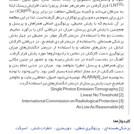
[2]
(LNT
) قرار گرفتن در معرض هر مقدار پرتو را باعث افزایش ریسک ابتلا
[3]
به سرطان می‌داند و کمیته بین‌المللی حفاظت در برابر پرتو (ICRP
) حد
دزی برای عموم مردم و برای پرتوکاران درنظر گرفته است. لذا در این مطالعه
بر آن شدیم که با پایش محیطی، پرتوگیری اضافی همراهان و پرسنل و
هم‌چنین با پایش فردی پرسنل، میزان دز دریافتی آنان را برآورد نماییم.
به‌مدت دو ماه با استفاده از دزیمتر گایگر مولر، دز محیطی در چهار بخش
پزشکی هسته‌ای، با استفاده از دزیمتر فردی فیلم بج، دز دریافتی کارکنان
شاغل در بخش‌های مختلف و با استفاده از دزیمتر انگشتان‌های میزان
پرتوگیری دست کارکنان در تماس با رادیوداروها مورد پایش قرار گرفت.
آهنگ دز به‌دست آمده در حد تابش زمینه بود و حضور در چنین مکانی
برای همراهان و پرسنل خطرزا نخواهد بود. میزان دز جذبی تمام بدن و
دست کارکنان، از حد مجاز اعلام شده بسیار کمتر بود. با این وجود با توجه
به توصیه اصل ALARA[4]، توصیه می‌شود اصول حفاظتی رعایت و علاوه‌بر
فیلم بج جهت پایش پرسنل از دزیمتر انگشتان‌های نیز استفاده گردد.
[1] Single Photon Emission Tomography
[2] Linear No Threshold
[3] International Commission on Radiological Protection
[4] As Low As Reasonable
کلیدواژه‌ها
پزشکی هسته ای
پرتوگیری شغلی
دوزیمتری
خطرات تابش
اسپکت