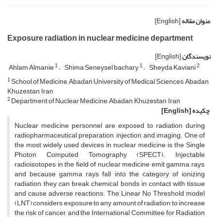
عنوان مقاله
[English]
Exposure radiation in nuclear medicine department
نویسندگان
[English]
1
1
2
Ahlam Almanie
Shima Seneysel bachary
Sheyda Kaviani
1
School of Medicine, Abadan University of Medical Sciences, Abadan,
Khuzestan, Iran
2
Department of Nuclear Medicine, Abadan, Khuzestan, Iran
چکیده
[English]
Nuclear medicine personnel are exposed to radiation during
radiopharmaceutical preparation, injection, and imaging. One of
the most widely used devices in nuclear medicine is the Single
Photon Computed Tomography (SPECT). Injectable
radioisotopes in the field of nuclear medicine emit gamma rays,
and because gamma rays fall into the category of ionizing
radiation, they can break chemical bonds in contact with tissue
and cause adverse reactions. The Linear No Threshold model
(LNT) considers exposure to any amount of radiation to increase
the risk of cancer, and the International Committee for Radiation