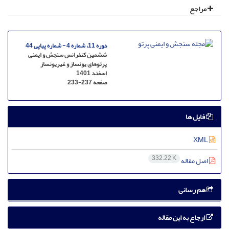
مراجع
دوره 11، شماره 4 - شماره پیاپی 44
ششمین کنفرانس سنجش و ایمنی
پرتوهای یونساز و غیریونساز
اسفند 1401
صفحه
233-237
فایل ها
XML
332.22 K
اصل مقاله
هم رسانی
ارجاع به این مقاله