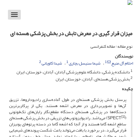
Toggle
vigation
میزان قرار گیری در معرض تابش در بخش پزشکی هسته ای
نوع مقاله : مقاله کنفرانسی
نویسندگان
2
1
1
احلام آل منیع
شیما سنیسل بچاری
شیدا کاویانی
1
دانشکده پزشکی، دانشگاه علوم پزشکی آبادان، آبادان، خوزستان، ایران
2
بخش پزشکی هسته‌ای، آبادان، خوزستان، ایران
چکیده
پرسنل بخش پزشکی هسته‌ای در طول آماده‌سازی رادیوداروها، تزریق
آن‌ها و تصویربرداری در معرض اشعه هستند. یکی از پرکاربرترین
دستگاه‌ها در پزشکی هسته‌ای دستگاه مقطع‌نگار رایان‌های تک‌فوتونی
[1]
(SPECT
) می‌باشد. رادیوایزوتوپ‌های تزریقی در بخش پزشکی هسته‌ای
ساطع اشعه گاما هستند و از آنجا که اشعه گاما در دسته پرتوهای یونیزان
قرار می‌گیرد، در برخورد با بافت می‌تواند باعث شکست پیوندهای شیمیایی
شود و واکنش‌های نامطلوبی را ایجاد نماید. مدل خطی بدون آستانه