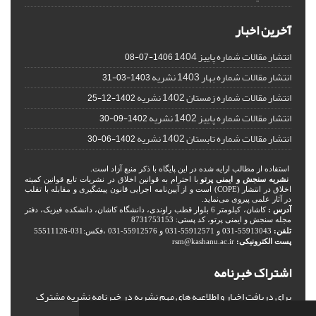
آخرین اخبار
انتشار مقالات شماره پاییز 1404
1406-07-08
انتشار مقالات شماره بهار 1403 نشریه
1403-03-31
انتشار مقالات شماره زمستان 1402 نشریه
1402-12-25
انتشار مقالات شماره پاییز 1402 نشریه
1402-09-30
انتشار مقالات شماره تابستان 1402 نشریه
1402-06-30
استفاده از مطالب ارایه شده در این پایگاه با ذکر منبع آزاد است.
نشریه سنجش و ایمنی پرتو
با احترام به قوانین اخلاق در نشریات تابع قوانین کمیته
اخلاق در انتشار (COPE) است و از آیین‌نامه اجرایی قانون پیشگیری و مقابله با تقلب
در آثار علمی پیروی می‌نماید.
آدرس :
کاشان، کیلومتر 6 بلوار قطب راوندی، دانشگاه کاشان، دانشکده فیزیک، دفتر
مجله سنجش و ایمنی پرتو، کد پستی: 8731753153
تلفن:
55913043-031 و 55912571-031 و 55912576-031 ،فکس:031-55511126
پست الکترونیکی:
rsm@kashanu.ac.ir
اشتراک خبرنامه
برای دریافت اخبار و اطلاعیه های مهم نشریه در خبرنامه نشریه مشترک
شوید.