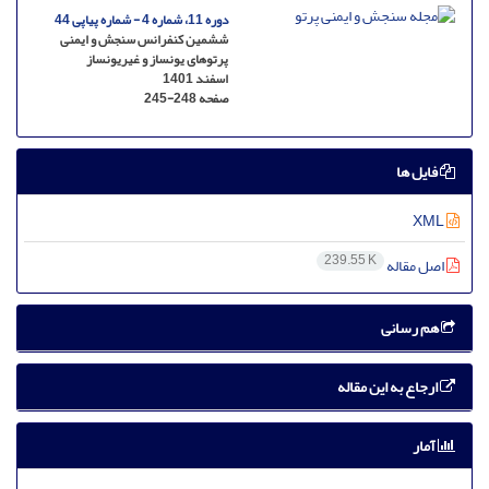
دوره 11، شماره 4 - شماره پیاپی 44
ششمین کنفرانس سنجش و ایمنی
پرتوهای یونساز و غیریونساز
اسفند 1401
صفحه
245-248
فایل ها
XML
239.55 K
اصل مقاله
هم رسانی
ارجاع به این مقاله
آمار