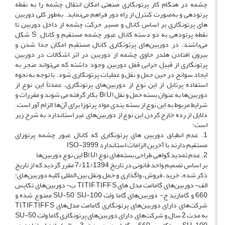
چشمه در هنگام کار پرتونگاری صنعتی امکان انتقال چشمه را به نقطه
پرتودهی و به‌صورت کنترل از راه دور فراهم می‌نماید. به‌طور کلی دوربین
های پرتونگاری بر اساس کانال و مسیر حرکت چشمه از داخل دوربین تا
نقطه پرتودهی به دو دسته کانال عبور چشمه مستقیم و کانال S شکل
می‌باشند. در دوربین‌های پرتونگاری کانال مستقیم امکان جدا شدن و
بیرون افتادن هلدر حاوی چشمه از دوربین در اثر اشکالات در دوربین
پرتونگاری از قبیل خرابی قفل دوربین وجود داشته که می‌تواند منجر به
ایجاد سوانح در حین حمل و نقل و عملیات پرتونگاری شود. با توجه به نحوه
استفاده پرتابل از این نوع از دوربین‌های پرتونگاری، عمدتاً این نوع از
دوربین‌ها به عنوان بسته حمل و نقل B(U) بکار گرفته می شوند و مقررات و
شرایط مربوط به این نوع از بسته یندی مواد پرتوزا برای آن‌ها الزام آور است.
دلایل از رده خارج کردن این نوع از دوربین‌های غیر استاندارد به شرح زیر
است:
1. عدم انطباق دوربین های پرتونگاری که کانال عبور چشمه پرتوزای
مستقیم دارند با آخرین الزامات استاندارد ISO-3999
2. عدم تمدید گواهی طراحی بسته‌های نوع B(U) این نوع دوربین‌ها
بر اساس تصمیم واحد قانونی در تاریخ 7/11/1394 مقرر گردید که از تاریخ
ذکر شده، خرید، فروش، واگذاری و حمل ونقل بین المللی کلیه دوربین‌های:
الف- دوربین‌های گامامت مدل های TI,TIF,TIFF,S ب- دوربین‌های تکاپس
660 و گامارید ج- دوربین‌های گاما ولت SU-50 ,SU-100 ممنوع شده و
شرکت‌های دارای دوربین‌های پرتونگاری گامامت مدل‌های TI,TIF,TIFF,S
به مدت 2 سال و شرکت‌های دارای دوربین‌های پرتونگاری گاما ولت SU-50