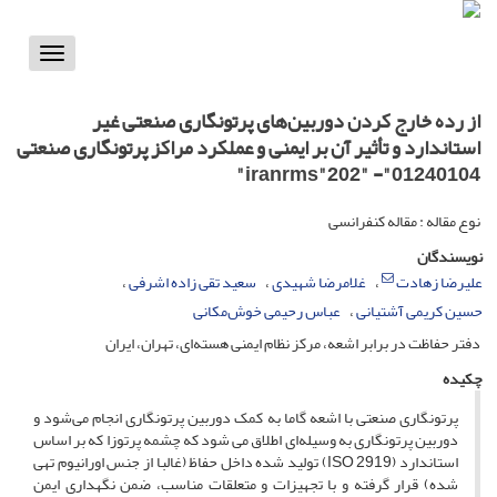
Toggle
vigation
از رده خارج کردن دوربین‌های پرتونگاری صنعتی غیر
استاندارد و تأثیر آن بر ایمنی و عملکرد مراکز پرتونگاری صنعتی
iranrms"202" -"01240104"
نوع مقاله : مقاله کنفرانسی
نویسندگان
علیرضا زهادت
غلامرضا شهیدی
سعید تقی زاده اشرفی
حسین کریمی آشتیانی
عباس رحیمی خوش‌مکانی
دفتر حفاظت در برابر اشعه، مرکز نظام ایمنی هسته‌ای، تهران، ایران
چکیده
پرتونگاری صنعتی با اشعه گاما به کمک دوربین پرتونگاری انجام می‌شود و
دوربین پرتونگاری به وسیله‌ای اطلاق می شود که چشمه پرتوزا که بر اساس
استاندارد (ISO 2919) تولید شده داخل حفاظ (غالبا از جنس اورانیوم تهی
شده) قرار گرفته و با تجهیزات و متعلقات مناسب، ضمن نگهداری ایمن