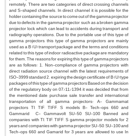
remotely. There are two categories of direct crossing channels
and S-shaped channels. In direct channel, it is possible for the
holder containing the source to come out of the gamma projector
due to defects in the gamma projector, such as a broken gamma
projector lock, which can lead to accidents during transport and
radiography operations. Due to the portable use of this type of
gamma projectors, this type of gamma projectors are mainly
used as a B (U) transport package and the terms and conditions
related to this type of indoor radioactive package are mandatory
for them. The reasons for expiring this type of gamma projectors
are as follows: 1. Non-compliance of gamma projectors with
direct radiation source channel with the latest requirements of
ISO-3999 standard 2. expiring the design certificate of B (U) type
packages of this type of gamma projectors Based on the decision
of the regulatory body on 07/11/1394, it was decided that from
the mentioned date, purchase, sale, transfer and international
transportation of all gamma projectors: A- Gammamat
projectors TI, TIF, TIFF, S models B- Tech-ops 660 and
Gammarid C- Gammavolt SU-50, SU-100 Banned and
companies with TI, TIF, TIFF, S gamma projector models for 2
years and companies with gamma projector SU-50, SU-100 and
Tech-ops 660 and Gamarid for 3 years are allowed to use In