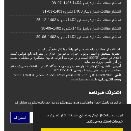
انتشار مقالات شماره پاییز 1404
1406-07-08
انتشار مقالات شماره بهار 1403 نشریه
1403-03-31
انتشار مقالات شماره زمستان 1402 نشریه
1402-12-25
انتشار مقالات شماره پاییز 1402 نشریه
1402-09-30
انتشار مقالات شماره تابستان 1402 نشریه
1402-06-30
استفاده از مطالب ارایه شده در این پایگاه با ذکر منبع آزاد است.
نشریه سنجش و ایمنی پرتو
با احترام به قوانین اخلاق در نشریات تابع قوانین کمیته
اخلاق در انتشار (COPE) است و از آیین‌نامه اجرایی قانون پیشگیری و مقابله با تقلب
در آثار علمی پیروی می‌نماید.
آدرس :
کاشان، کیلومتر 6 بلوار قطب راوندی، دانشگاه کاشان، دانشکده فیزیک، دفتر
مجله سنجش و ایمنی پرتو، کد پستی: 8731753153
تلفن:
55913043-031 و 55912571-031 و 55912576-031 ،فکس:031-55511126
پست الکترونیکی:
rsm@kashanu.ac.ir
اشتراک خبرنامه
برای دریافت اخبار و اطلاعیه های مهم نشریه در خبرنامه نشریه مشترک
شوید.
این وب سایت از کوکی ها برای اطمینان از ارائه بهترین
اشتراک
خدمات استفاده می کند.