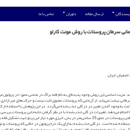
ویسندگان
ارسال مقاله
داوران
تماس با ما
مانی سرطان پروستات با روش مونت کارلو
صفهان، ایران
. مزیت اساسی این روش وجود پدیده‌­ای به نام قله­ براگ در منحنی عمق-دز پروتون می­
 سرطانی نهشت می­‌یابد. از آن‌جایی که پروستات عضوی ثابت نیست و حرکت‌های غیر ارادی ن
ا 7 میلی­‌متر در بدن دارد، باعث به وجود آمدن تغییر در دز­ کلی جذب­‌شده می‌گردد. در این پژوهش با استفاده از 
ات را انجام می‌­دهد، تغییرات دز کلی جذب­‌شده با در نظر گرفتن جابه­‌جایی پروستات بررسی
ابتدا فانتوم مورد استفاده شبیه­‌سازی شده و با توجه به قرار گرفتن پروستات در عمق 15 سانتی­‌متر در بدن، انرژی مورد نیاز این پرتو جهت ت
Me با دقت 02/0 درصد محاسبه و استفاده شده است. دز کلی جذب­‌شده به ازای یک ذره پروتون در حالتی که پروستات و
ر دارند، nGy 7/2 می­‌باشد. 9/99 درصد دز کلی جذب شده به مجموعه بافت تومور و پروستات می­‌رسد و به سایر بافت­‌های اطرا