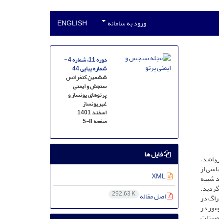
ورود به سامانه
ENGLISH
دوره 11، شماره 4 -
شماره پیاپی 44
ششمین کنفرانس
سنجش و ایمنی
پرتوهای یونساز و
غیریونساز
اسفند 1401
صفحه
5-8
فایل ها
‌باشد،
اشی از
XML
کد شبیه­‌
 گردید.
292.63 K
اصل مقاله
شکیل قله براگ در
 تومور در
ف پروستات