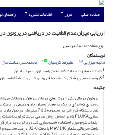
صفحه اصلی
مرور
اطلاعات نشریه
راهنمای ن
ارزیابی میزان عدم قطعیت دز دریافتی در پروتون در
نوع مقاله : مقاله کنفرانسی
نویسندگان
1
2
1
هانیه میرزایی
علیرضا کریمیان
محمدحسن علامت‌ساز
1
دانشکده فیزیک، دانشگاه صنعتی اصفهان، اصفهان، ایران
2
گروه مهندسی پزشکی، دانشکده فنی و مهندسی، دانشگاه اصفهان، ا
چکیده
پروتون­ درمانی یکی از روش­‌های درمان سرطان پروستات می‌باشد
به‌طوری که انرژی باریکه به مقدار بسیار زیاد و دقیقی در بافت
نفخ دستگاه گوارشی در محدوده 1 ت
سازی FLUKA که بر اساس روش عددی مونت­‌کارلو محاسب
بافت سرطانی مقدار V 148
مبدا مختصات قرا