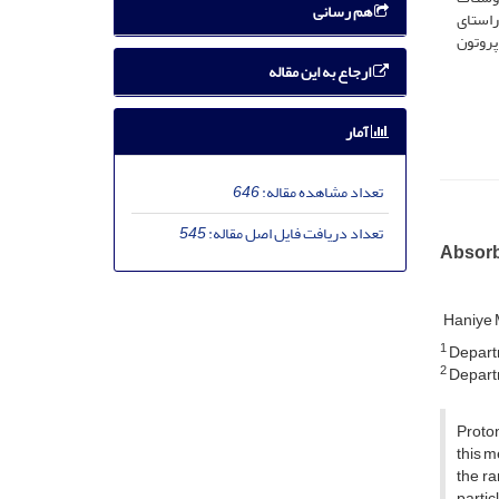
هم رسانی
احیه است. با حرکت پروستات به اندازه 7 میلی­متر در راستای
ی­‌متر در راستای باریکه پروتون
ارجاع به این مقاله
آمار
تعداد مشاهده مقاله:
646
تعداد دریافت فایل اصل مقاله:
545
Absorb
Haniye 
1
Departm
2
Departm
Proton
this m
the ra
partic