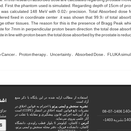
. First, the phantom used is simulated. Regarding depth of 15cm of pro
 was calculated 148 MeV with 0.02% precision. Total Absorbed dose f
ered fixed in coordinate center .it was shown that 99.9% of total abso
 other tissues. The reason for this is the presence of Bragg Peak, whic
te for 7mm in perpendicular proton beam direction, the total dose absorb
te in line with proton beam, the total dose absorbed by the prostate is redu
e Cancer
Proton therapy
Uncertainty
Absorbed Dose
FLUKA simul
اشت
استفاده از مطالب ارایه شده در این پایگاه با ذکر منبع
آزاد است.
نشریه سنجش و ایمنی پرتو
با احترام به قوانین اخلاق در
برای
1406-07-08
نشریات تابع قوانین کمیته اخلاق در انتشار (COPE) است
مشت
و از آیین‌نامه اجرایی قانون پیشگیری و مقابله با تقلب در
1403-
آثار علمی پیروی می‌نماید.
آدرس :
کاشان، کیلومتر 6 بلوار قطب راوندی، دانشگاه
کاشان، دانشکده فیزیک، دفتر مجله سنجش و ایمنی پرتو،