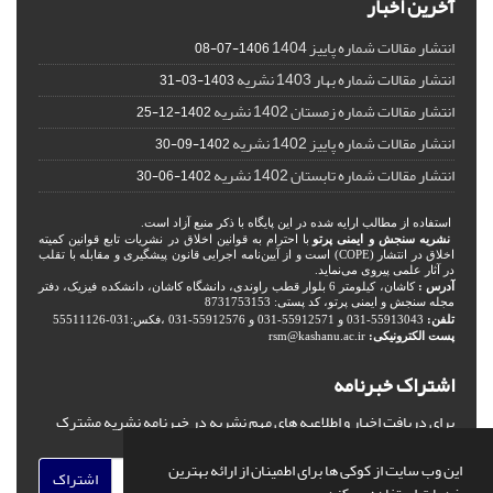
آخرین اخبار
انتشار مقالات شماره پاییز 1404
1406-07-08
انتشار مقالات شماره بهار 1403 نشریه
1403-03-31
انتشار مقالات شماره زمستان 1402 نشریه
1402-12-25
انتشار مقالات شماره پاییز 1402 نشریه
1402-09-30
انتشار مقالات شماره تابستان 1402 نشریه
1402-06-30
استفاده از مطالب ارایه شده در این پایگاه با ذکر منبع آزاد است.
نشریه سنجش و ایمنی پرتو
با احترام به قوانین اخلاق در نشریات تابع قوانین کمیته
اخلاق در انتشار (COPE) است و از آیین‌نامه اجرایی قانون پیشگیری و مقابله با تقلب
در آثار علمی پیروی می‌نماید.
آدرس :
کاشان، کیلومتر 6 بلوار قطب راوندی، دانشگاه کاشان، دانشکده فیزیک، دفتر
مجله سنجش و ایمنی پرتو، کد پستی: 8731753153
تلفن:
55913043-031 و 55912571-031 و 55912576-031 ،فکس:031-55511126
پست الکترونیکی:
rsm@kashanu.ac.ir
اشتراک خبرنامه
برای دریافت اخبار و اطلاعیه های مهم نشریه در خبرنامه نشریه مشترک
شوید.
این وب سایت از کوکی ها برای اطمینان از ارائه بهترین
اشتراک