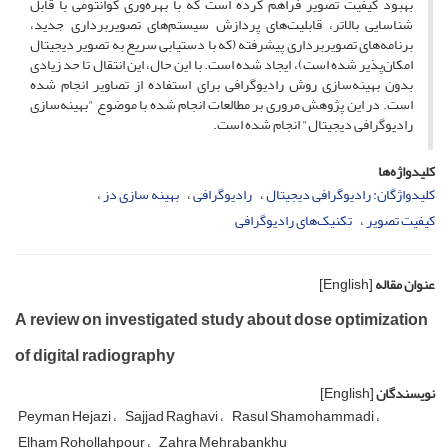
بهبود کیفیت تصویر فراهم کرده است که با بهره‌وری کوانتومی با قابل
شناسایی بالاتر، قابلیت‌های پردازش سیستم‌های تصویربرداری جدید،
برنامه‌های تصویربرداری پیشرفته (که با دستیابی سریع به تصویر دیجیتال
امکان‌پذیر شده است)، ایجاد شده است. با این حال، این انتقال تا حد زیادی
بدون بهینه‌سازی روش رادیوگرافی برای استفاده از تصاویر انجام شده
است. در این پژوهش مروری بر مطالعات انجام شده با موضوع "بهینه‌سازی
رادیوگرافی دیجیتال" انجام شده است.
کلیدواژه‌ها
کلید‌واژگان: رادیوگرافی دیجیتال
رادیوگرافی
بهینه سازی دز
کیفیت تصویر
تکنیک‌های رادیوگرافی
عنوان مقاله
[English]
A review on investigated study about dose optimization
of digital radiography
نویسندگان
[English]
Peyman Hejazi
Sajjad Raghavi
Rasul Shamohammadi
Elham Rohollahpour
Zahra Mehrabankhu