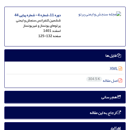
دوره 11، شماره 4 - شماره پیاپی 44
ششمین کنفرانس سنجش و ایمنی
پرتوهای یونساز و غیریونساز
اسفند 1401
صفحه
125-132
فایل ها
XML
304.5 K
اصل مقاله
هم رسانی
ارجاع به این مقاله
آمار