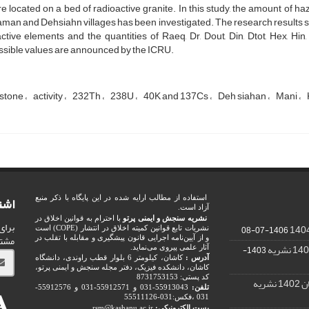
re located on a bed of radioactive granite. In this study, the amount of h
an and Dehsiahn villages has been investigated. The research results sh
ctive elements and the quantities of Raeq, Dr, Dout, Din, Dtot, Hex, Hin
sible values ​​are announced by the ICRU.
 stone
activity
232Th
238U
40K and 137Cs
Deh siahan
Mani
اشت
استفاده از مطالب ارایه شده در این پایگاه با ذکر منبع
آزاد است.
نشریه سنجش و ایمنی پرتو
با احترام به قوانین اخلاق در
برای
1406-07-08
نشریات تابع قوانین کمیته اخلاق در انتشار (COPE) است
مشت
و از آیین‌نامه اجرایی قانون پیشگیری و مقابله با تقلب در
1403-
آثار علمی پیروی می‌نماید.
آدرس :
کاشان، کیلومتر 6 بلوار قطب راوندی، دانشگاه
کاشان، دانشکده فیزیک، دفتر مجله سنجش و ایمنی پرتو،
کد پستی: 8731753153
ریه
تلفن:
55913043-031 و 55912571-031 و 55912576-
031 ،فکس:031-55511126
پست الکترونیکی:
rsm@kashanu.ac.ir