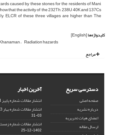
azards caused by these stones for the residents of Mani,
ow that the activity of the 232Th, 238U, 40K and 137Cs
, Iy, ELCR of these three villages are higher than The
کلیدواژه‌ها
[English]
Khanaman
Radiation hazards
مراجع
دسترسی سریع
آخرین اخبار
صفحه اصلی
انتشار مقالات شماره پاییز 1404
درباره نشریه
انتشار مقالات شماره بهار 1403 نشریه
03-31
اعضای هیات تحریریه
انتشار مقالات شماره زمستان 1402 نش
ارسال مقاله
1402-12-25