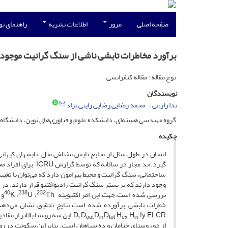
صفحه اصلی
مرور
اطلاعات نشریه
راهنمای ن
برآورد مخاطرات تابشی ناشی از سنگ گرانیت موجود 
نوع مقاله : مقاله کنفرانسی
نویسندگان
ندا زارعی
محمد رضایی رضایی راینی نژاد
گروه مهندسی هسته‌ای، دانشکده علوم و فناوری‌های نوین، دانشگاه 
چکیده
ساختمانی، سنگ گرانیت و محیط پیرامون دارد که می‌­توان با تغی
وجود دارند که بر بستر سنگ گرانیت رادیواکتیو قرار دارند. در 
40
238
232
بررسی شده است.جهت این امر اکتیویته
Th
،
U
،
K
و
خطرات تابشی برآورده شده است.نتایج تحقیق نشان می­‌دهد
,D
,D
,D
,D
,H
,H
r
out
in
tot
ex
in
از دو روستای خنامان و ده سیاهان است. بنابراین سکونت در روس