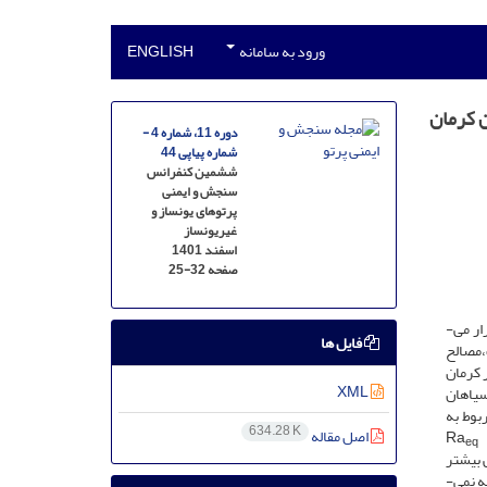
ورود به سامانه
ENGLISH
 کرمان
دوره 11، شماره 4 -
شماره پیاپی 44
ششمین کنفرانس
سنجش و ایمنی
پرتوهای یونساز و
غیریونساز
اسفند 1401
صفحه
25-32
انسان در طول سال از منابع تابش مختلفی مثل تابشهای کیهانی،تابش محیطی،گاز رادن و دستگاه‌های پرتودرمانی در معرض تابش خارجی و داخلی قرار می‌­
فایل ها
به جنس خاک،مصالح
 کرمان
XML
سیاهان
بوط به
634.28 K
اصل مقاله
R
eq
انی خیلی بیشتر
نمی‌­