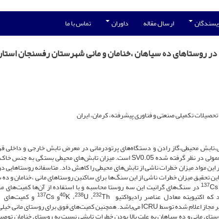
ویسندگان
ارسال مقاله
داوران
تماس با ما
در روستاهای ده ‌سیاهان ،خنامان و مانی شهرستان رفسنجان استان
تحصیلات تکمیلی صنعتی و فناوری پیشرفته، کرمان، ایران
گیرد.حد مجاز دز سالانه که توسط گزارش ICRU برای افراد معمولی در نظر گرفته شده SV0.05 است. میزان تابش‌های محیطی بستگی 
یر این مواد میزان خطرات ناشی از تابش‌های محیطی را کاهش داد. متاسفانه روستاهایی در
این تحقیق میزان خطرات ناشی از این سنگ‌ها برای ساکنین روستاهای مانی ،خنامان و ده 
137
Cs
در سنگ‌های گرانیت این سه روستا محاسبه و با استفاده از آن‌ها کمیت‌های مر
137
40
238
232
 که اکتیویته معادل عناصر رادیواکتیو
Th
،
U
،
K
و
Cs
و کمیت‌های a
,Iy ,ELCR این سه روستا بالاتر از مقادیر مجاز اعلام شده توسط ICRU می­‌باشد. همچنین کمیت‌های فوق برای روستای م
تای مانی و ده سیاهان به علت بالا بودن خطرات تابشی نسبت به روستای خنامان توصیه 