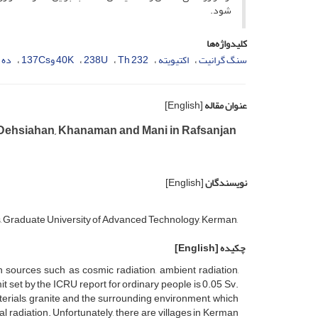
شود.
کلیدواژه‌ها
سنگ گرانیت
اکتیویته
232 Th
238U
40K و137Cs
ده 
عنوان مقاله
[English]
of Dehsiahan, Khanaman and Mani in Rafsanjan
نویسندگان
[English]
, Graduate University of Advanced Technology, Kerman,
چکیده
[English]
 sources such as cosmic radiation, ambient radiation,
 set by the ICRU report for ordinary people is 0.05 Sv.
terials, granite and the surrounding environment, which
 radiation. Unfortunately, there are villages in Kerman