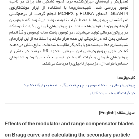
تعدیل‌گر و تیغه‌های جبران‌کننده برد، نحوه تشکیل قله براگ در ناحیه
تومور بررسی شد. شبیه‌سازی‌ها با استفاده از ابزار مونت‌کارلوی
GEANT4، کدهای FLUKA و MCNPX انجام گرفت. از برهم‌کنش
غیرکشسان پروتون‌ها با محیط ذرات ثانویه تولید می‌شوند که مهم‌ترین
آن‌ها نوترون‌ها و فوتون‌ها هستند. دز پروتون‌های فرودی و ذرات ثانویه که
در پروتون‌درمانی تولید می‌شوند، در تومور، بافت سالم تیموس و 12 اندام
حساس بدن که در نزدیکی این غده قرار دارند با استفاده از این ابزارهای
شبیه‌سازی محاسبه‌شده و با یکدیگر مقایسه شده‌اند. نتایج نشان می‌دهند
که در طول پروتون‌درمانی این سرطان، حدود 96 درصد دز ناشی از
پروتون‌های فرودی و ذرات ثانویه در تومور جذب می‌شود و اندام‌های
حساس اطراف آن، دز بسیار ناچیزی را دریافت می‌کنند.
کلیدواژه‌ها
پروتون‌درمانی
غده تیموس
چرخ تعدیل‌گر
تیغه جبران‌کننده برد
دز ذرات ثانویه
مونت‌کارلو
عنوان مقاله
[English]
Effects of the modulator and range compensator blades
on Bragg curve and calculating the secondary particle