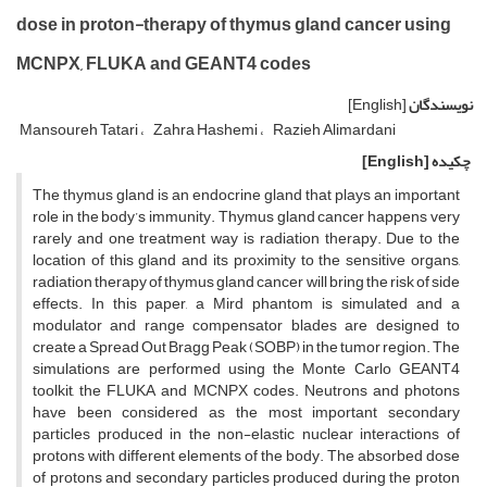
dose in proton-therapy of thymus gland cancer using
MCNPX, FLUKA and GEANT4 codes
نویسندگان
[English]
Mansoureh Tatari
Zahra Hashemi
Razieh Alimardani
چکیده
[English]
The thymus gland is an endocrine gland that plays an important
role in the body’s immunity. Thymus gland cancer happens very
rarely and one treatment way is radiation therapy. Due to the
location of this gland and its proximity to the sensitive organs,
radiation therapy of thymus gland cancer will bring the risk of side
effects. In this paper, a Mird phantom is simulated and a
modulator and range compensator blades are designed to
create a Spread Out Bragg Peak (SOBP) in the tumor region. The
simulations are performed using the Monte Carlo GEANT4
toolkit, the FLUKA and MCNPX codes. Neutrons and photons
have been considered as the most important secondary
particles produced in the non-elastic nuclear interactions of
protons with different elements of the body. The absorbed dose
of protons and secondary particles produced during the proton