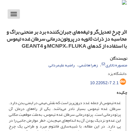
Toggle
vigation
اثر چرخ تعدیل‌گر و تیغه‌های جبران‌کننده برد بر منحنی براگ و
محاسبه دز ذرات ثانویه در پروتون‌درمانی سرطان غده تیموس
با استفاده از کدهای MCNPX، FLUKA و GEANT4
نویسندگان
منصوره تاتاری
زهرا هاشمی
راضیه علیمردانی
دانشگاه یزد
10.22052/7.2.1
چکیده
غده تیموس از جمله غدد درون‌ریز است که نقش مهمی در ایمنی بدن دارد.
سرطان غده تیموس بسیار نادر می‌باشد. یکی از راه‌های درمان آن
پرتودرمانی است. پرتودرمانی سرطان غده تیموس، به‌علت موقعیت مکانی
این غده و نزدیک بودن آن به اندام‌های مهم بدن، خطر عوارض جانبی را در
پی دارد. در این مقاله، با شبیه‌سازی فانتوم میرد و طراحی یک چرخ