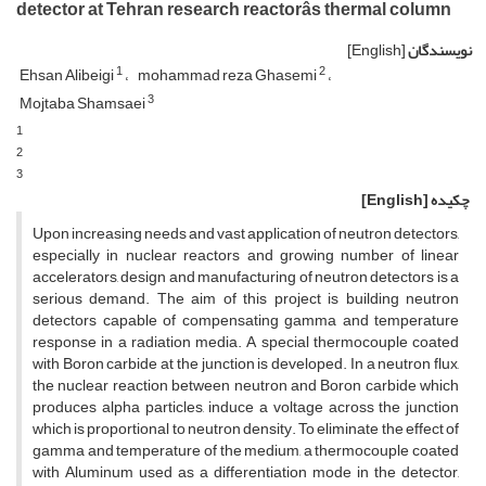
detector at Tehran research reactorâs thermal column
نویسندگان
[English]
1
2
Ehsan Alibeigi
mohammad reza Ghasemi
3
Mojtaba Shamsaei
1
2
3
چکیده
[English]
Upon increasing needs and vast application of neutron detectors,
especially in nuclear reactors and growing number of linear
accelerators, design and manufacturing of neutron detectors is a
serious demand. The aim of this project is building neutron
detectors capable of compensating gamma and temperature
response in a radiation media. A special thermocouple coated
with Boron carbide at the junction is developed. In a neutron flux,
the nuclear reaction between neutron and Boron carbide which
produces alpha particles, induce a voltage across the junction
which is proportional to neutron density. To eliminate the effect of
gamma and temperature of the medium, a thermocouple coated
with Aluminum used as a differentiation mode in the detector,