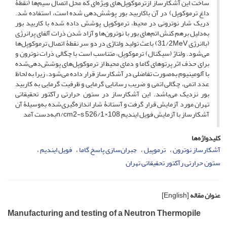
ساخت این آشکارساز ازترموکوپل‌های ویژه‌ای که محل اتصال سیم‌ها (نقطۀ
داغ ترموکوپل) در آن باکاربید بور پوشش‌دهی شده است، استفاده شد.
دریک شار نوترونی در محیط، ترموکوپل پوشش داده ‌شده با کاربید بور
به‌دلیل برهم کنش اتم‌های بور با نوترون‌ها و آزاد شدن ذرات آلفای پرانرژی
(باانرژی 31/2MeV) باعث تولید ولتاژی در دو سر نقطۀ اتصال ترموکوپل‌ها
می‌شود. ولتاژ (سیگنال) ترموکوپل، متناسب است با چگالی ذرات نوترون و
برای حذف اثر پرتوهای گاما و دمای محیط از ترموکوپل‌های پوشش‌دهی‌شده
با آلومینیوم به‌صورت تفاضلی در آشکارساز قرار داده می‌شود، زیرا به‌ لحاظ
عدد اتمی، چگالی اتمی و ضریب رسانایی گرمایی و ظرفیت گرمایی به کاربید
بور نزدیک می‌باشد. این آشکارساز در ستون حرارتی رآکتور تحقیقاتی
تهران مورد آزمایش قرار گرفت و آستانۀ شار اندازه‌گیری‌شده به‌وسیلۀ آن
آشکارساز با آزمایش فویل ایندیم 108×526/1 n/cm2-sبه‌دست آمد
کلیدواژه‌ها
آشکارساز نوترون
ترموپیل
جبران‌سازی پاسخ گاما
فویل ایندیم
ستون حرارتی رآکتور تحقیقاتی تهران
عنوان مقاله
[English]
Manufacturing and testing of a Neutron Thermopile