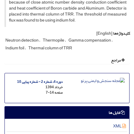
because of close atomic number, density, conduction coefficient
and heat coefficient of Boron carbide and Aluminum. Detector is
placed into thermal column of TRR. The threshold of measured
flux was found to be using indium foil.
کلیدواژه‌ها
[English]
Neutron detection
Thermopile
Gamma compensation
Indium foil
Thermal column of TRR
مراجع
دوره 4، شماره 2 - شماره پیاپی 10
خرداد 1394
صفحه
7-14
فایل ها
XML