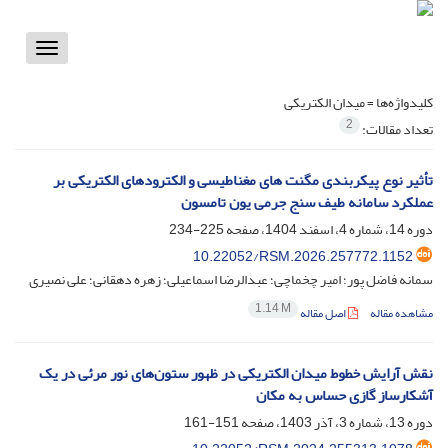
Toggle
vigation
کلیدواژه‌ها =
میدان الکتریکی
2
تعداد مقالات:
تأثیر نوع پیکربندی مگنت های مغناطیسی و الکترودهای الکتریکی بر
عملکرد سامانه طیف سنج جرمی یون تامسون
دوره 14، شماره 4، اسفند 1404، صفحه
225-234
10.22052/RSM.2026.257772.1152
سمانه فاضل پور؛ امیر چخماچی؛ عبدالرضا اسماعیلی؛ زهره دهقانی؛ علی نصیری
1.14 M
مشاهده مقاله
اصل مقاله
نقش آرایش خطوط میدان‌ الکتریکی در ظهور ستون‌های نور مرئی در یک
آشکارساز گازی حساس به مکان
دوره 13، شماره 3، آذر 1403، صفحه
151-161