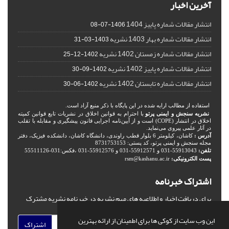
آخرین اخبار
انتشار مقالات شماره پاییز 1404
1406-07-08
انتشار مقالات شماره بهار 1403 نشریه
1403-03-31
انتشار مقالات شماره زمستان 1402 نشریه
1402-12-25
انتشار مقالات شماره پاییز 1402 نشریه
1402-09-30
انتشار مقالات شماره تابستان 1402 نشریه
1402-06-30
استفاده از مطالب ارایه شده در این پایگاه با ذکر منبع آزاد است.
نشریه سنجش و ایمنی پرتو
با احترام به قوانین اخلاق در نشریات تابع قوانین کمیته
اخلاق در انتشار (COPE) است و از آیین‌نامه اجرایی قانون پیشگیری و مقابله با تقلب
در آثار علمی پیروی می‌نماید.
آدرس :
کاشان، کیلومتر 6 بلوار قطب راوندی، دانشگاه کاشان، دانشکده فیزیک، دفتر
مجله سنجش و ایمنی پرتو، کد پستی: 8731753153
تلفن:
55913043-031 و 55912571-031 و 55912576-031 ،فکس:031-55511126
پست الکترونیکی:
rsm@kashanu.ac.ir
اشتراک خبرنامه
برای دریافت اخبار و اطلاعیه های مهم نشریه در خبرنامه نشریه مشترک
شوید.
این وب سایت از کوکی ها برای اطمینان از ارائه بهترین
اشتراک