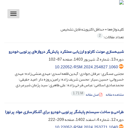
Toggle
vigation
کلیدواژه‌ها =
حداقل اکتیویته قابل تشخیص
2
تعداد مقالات:
شبیه‌سازی مونت کارلو و ارزیابی عملکرد پایش‌گر دروازه‌ای پرتویی خودرو
دوره 13، شماره 2، شهریور 1403، صفحه
87-102
10.22052/RSM.2024.254827.1060
مجتبی عسکری؛ عرفان جوادی؛ آیدین قلعه اسدی؛ مهدی منشی زاده؛ مهدی
خسروانی؛ حسین سیار؛ محسن شریف زاده؛ رامین روزه دار؛ امید حقیقی؛
محمدصادق اسلامی؛ عباس فرخی زاده؛ علی طاهری؛ سید پژمان شیرمردی
1.71 M
مشاهده مقاله
اصل مقاله
طراحی و ساخت سیستم پایشگر پرتویی خودرو برای آشکارسازی مواد پرتوزا
دوره 12، شماره 4، اسفند 1402، صفحه
209-222
10.22052/RSM.2024.253771.1040