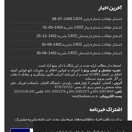
آخرین اخبار
انتشار مقالات شماره پاییز 1404
1406-07-08
انتشار مقالات شماره بهار 1403 نشریه
1403-03-31
انتشار مقالات شماره زمستان 1402 نشریه
1402-12-25
انتشار مقالات شماره پاییز 1402 نشریه
1402-09-30
انتشار مقالات شماره تابستان 1402 نشریه
1402-06-30
استفاده از مطالب ارایه شده در این پایگاه با ذکر منبع آزاد است.
نشریه سنجش و ایمنی پرتو
با احترام به قوانین اخلاق در نشریات تابع قوانین کمیته
اخلاق در انتشار (COPE) است و از آیین‌نامه اجرایی قانون پیشگیری و مقابله با تقلب
در آثار علمی پیروی می‌نماید.
آدرس :
کاشان، کیلومتر 6 بلوار قطب راوندی، دانشگاه کاشان، دانشکده فیزیک، دفتر
مجله سنجش و ایمنی پرتو، کد پستی: 8731753153
تلفن:
55913043-031 و 55912571-031 و 55912576-031 ،فکس:031-55511126
پست الکترونیکی:
rsm@kashanu.ac.ir
اشتراک خبرنامه
برای دریافت اخبار و اطلاعیه های مهم نشریه در خبرنامه نشریه مشترک
شوید.
این وب سایت از کوکی ها برای اطمینان از ارائه بهترین