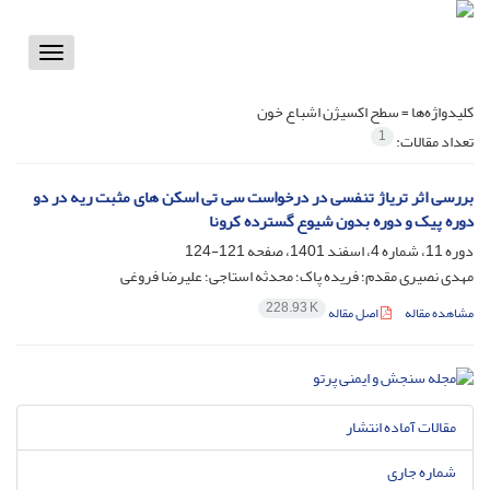
Toggle
vigation
کلیدواژه‌ها =
سطح اکسیژن اشباع خون
1
تعداد مقالات:
بررسی اثر تریاژ تنفسی در درخواست سی تی اسکن های مثبت ریه در دو
دوره پیک و دوره بدون شیوع گسترده کرونا
دوره 11، شماره 4، اسفند 1401، صفحه
121-124
مهدی نصیری مقدم؛ فریده پاک؛ محدثه استاجی؛ علیرضا فروغی
228.93 K
مشاهده مقاله
اصل مقاله
مقالات آماده انتشار
شماره جاری