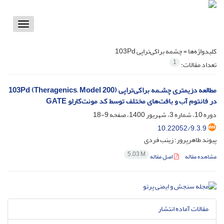
Toggle
vigation
کلیدواژه‌ها =
چشمه براکی‌تراپی 103Pd
1
تعداد مقالات:
مطالعه دزیمتری چشـمه براکی‌تراپی (Theragenics, Model 200) 103Pd
در فانتوم آب و بافت‌های مختلف توسط کد مونت‌کارلو GATE
دوره 10، شماره 3، شهریور 1400، صفحه
9-18
10.22052/9.3.9
پیوند طاهرپرور؛ زینب فردی
5.03 M
مشاهده مقاله
اصل مقاله
مقالات آماده انتشار