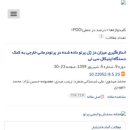
Toggle
vigation
کلیدواژه‌ها =
درصد دز عمقی(PDD)
1
تعداد مقالات:
اندازه‌گیری میزان دز ژل پرتو داده شده در پرتودرمانی خارجی به ‌کمک
دستگاه اپتیکال‌ سی‌ تی
دوره 9، شماره 5، شهریور 1399، صفحه
23-30
10.22052/8.5.23
محمد مهدوی؛ علی شبستانی منفرد؛ زینب عبدی؛ معصومه حسین نژاد؛ محمد
داوودی
754.72 K
مشاهده مقاله
اصل مقاله
مقالات آماده انتشار