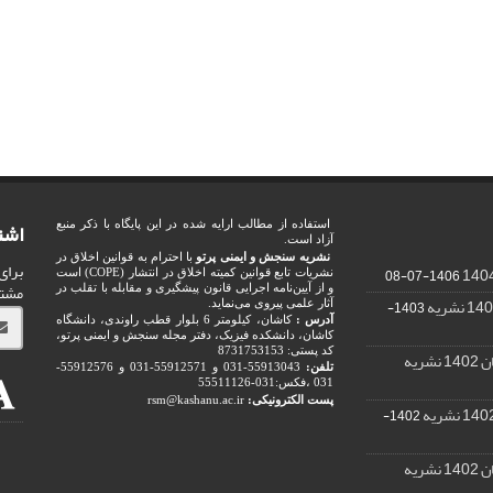
اشت
استفاده از مطالب ارایه شده در این پایگاه با ذکر منبع
آزاد است.
نشریه سنجش و ایمنی پرتو
با احترام به قوانین اخلاق در
برای
1406-07-08
نشریات تابع قوانین کمیته اخلاق در انتشار (COPE) است
مشت
و از آیین‌نامه اجرایی قانون پیشگیری و مقابله با تقلب در
1403-
آثار علمی پیروی می‌نماید.
آدرس :
کاشان، کیلومتر 6 بلوار قطب راوندی، دانشگاه
کاشان، دانشکده فیزیک، دفتر مجله سنجش و ایمنی پرتو،
کد پستی: 8731753153
ریه
تلفن:
55913043-031 و 55912571-031 و 55912576-
031 ،فکس:031-55511126
پست الکترونیکی:
rsm@kashanu.ac.ir
1402-
ریه