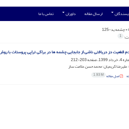
ویسندگان
ارسال مقاله
داوران
تماس با ما
 =
چشمه ید-125
1
ات:
دم قطعیت دز دریافتی ناشی از جابجایی چشمه ها در براکی تراپی پروستات با روش
203-212
؛ علیرضا کریمیان؛ محمدحسن علامت ساز
1.93 M
ه
اصل مقاله