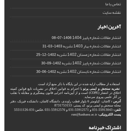
تماس با ما
نقشه سایت
آخرین اخبار
انتشار مقالات شماره پاییز 1404
1406-07-08
انتشار مقالات شماره بهار 1403 نشریه
1403-03-31
انتشار مقالات شماره زمستان 1402 نشریه
1402-12-25
انتشار مقالات شماره پاییز 1402 نشریه
1402-09-30
انتشار مقالات شماره تابستان 1402 نشریه
1402-06-30
استفاده از مطالب ارایه شده در این پایگاه با ذکر منبع آزاد است.
نشریه سنجش و ایمنی پرتو
با احترام به قوانین اخلاق در نشریات تابع قوانین کمیته
اخلاق در انتشار (COPE) است و از آیین‌نامه اجرایی قانون پیشگیری و مقابله با تقلب
در آثار علمی پیروی می‌نماید.
آدرس :
کاشان، کیلومتر 6 بلوار قطب راوندی، دانشگاه کاشان، دانشکده فیزیک، دفتر
مجله سنجش و ایمنی پرتو، کد پستی: 8731753153
تلفن:
55913043-031 و 55912571-031 و 55912576-031 ،فکس:031-55511126
پست الکترونیکی:
rsm@kashanu.ac.ir
اشتراک خبرنامه