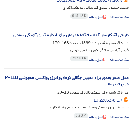
10.22052/RSM.2025.255177.1075
محمد حسین اسدی کماسائی؛ مرتضی اکبری
915.18 K
مشاهده مقاله
اصل مقاله
طراحی آشکارساز آلفا/بتا/گاما همزمان برای اندازه گیری آلودگی سطحی
دوره 9، شماره 4، خرداد 1399، صفحه
163-170
فرناز آرایش نیا؛ فریدون عباسی دوانی
797.01 K
مشاهده مقاله
اصل مقاله
مدل صفر بعدی برای تعیین چگالی ذره‌ای و انرژی واکنش همجوشی P-11B
در پرتودرمانی
دوره 8، شماره 1، اسفند 1398، صفحه
13-20
10.22052/8.1.7
سیده نسرین حسینی مطلق؛ محمد قاسمی شبانکاره
3.93 M
مشاهده مقاله
اصل مقاله