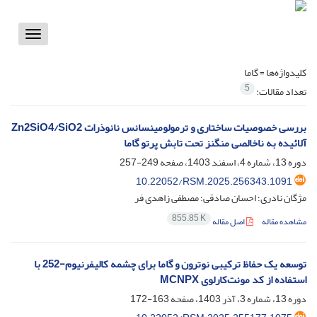
Toggle
vigation
کلیدواژه‌ها =
گاما
5
تعداد مقالات:
بررسی خصوصیات ساختاری و ترمولومینسانس نانوذرات Zn2SiO4/SiO2
آلائیده به ناخالصی منگنز تحت تابش پرتو گاما
دوره 13، شماره 4، اسفند 1403، صفحه
249-257
10.22052/RSM.2025.256343.1091
مژگان نادری؛ احسان صادقی؛ مصطفی زاهدی فر
855.85 K
مشاهده مقاله
اصل مقاله
توسعه یک حفاظ ترکیبی نوترون و گاما برای چشمه کالیفرنیوم-252 با
استفاده از کد مونت‌کارلوی MCNPX
دوره 13، شماره 3، آذر 1403، صفحه
163-172