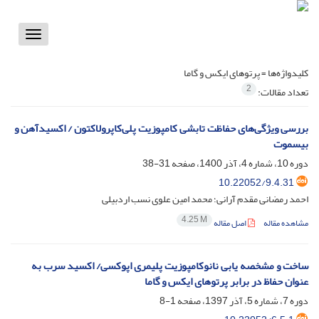
Toggle
vigation
کلیدواژه‌ها =
پرتوهای ایکس و گاما
2
تعداد مقالات:
بررسی ویژگی‌های حفاظت تابشی کامپوزیت پلی‌کاپرولاکتون / اکسیدآهن و
بیسموت
دوره 10، شماره 4، آذر 1400، صفحه
31-38
10.22052/9.4.31
احمد رمضانی مقدم آرانی؛ محمد امین علوی نسب اردبیلی
4.25 M
مشاهده مقاله
اصل مقاله
ساخت و مشخصه یابی نانوکامپوزیت پلیمری اپوکسی/ اکسید سرب به
عنوان حفاظ در برابر پرتوهای ایکس و گاما
دوره 7، شماره 5، آذر 1397، صفحه
1-8