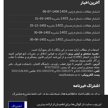
آخرین اخبار
انتشار مقالات شماره پاییز 1404
1406-07-08
انتشار مقالات شماره بهار 1403 نشریه
1403-03-31
انتشار مقالات شماره زمستان 1402 نشریه
1402-12-25
انتشار مقالات شماره پاییز 1402 نشریه
1402-09-30
انتشار مقالات شماره تابستان 1402 نشریه
1402-06-30
استفاده از مطالب ارایه شده در این پایگاه با ذکر منبع آزاد است.
نشریه سنجش و ایمنی پرتو
با احترام به قوانین اخلاق در نشریات تابع قوانین کمیته
اخلاق در انتشار (COPE) است و از آیین‌نامه اجرایی قانون پیشگیری و مقابله با تقلب
در آثار علمی پیروی می‌نماید.
آدرس :
کاشان، کیلومتر 6 بلوار قطب راوندی، دانشگاه کاشان، دانشکده فیزیک، دفتر
مجله سنجش و ایمنی پرتو، کد پستی: 8731753153
تلفن:
55913043-031 و 55912571-031 و 55912576-031 ،فکس:031-55511126
پست الکترونیکی:
rsm@kashanu.ac.ir
اشتراک خبرنامه
برای دریافت اخبار و اطلاعیه های مهم نشریه در خبرنامه نشریه مشترک
شوید.
این وب سایت از کوکی ها برای اطمینان از ارائه بهترین
اشتراک