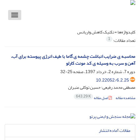
Toggle
vigation
کلیدواژه‌ها =
تکنیک کاهش واریانس
1
تعداد مقالات:
محاسبه ی ضرایب انباشت چشمه ی گاما با طیف انرژی پیوسته برای آب،
آهن و سرب به وسیله ی کد مونت کارلو
دوره 7، شماره 2، خرداد 1397، صفحه
25-32
10.22052/6.2.25
مصطفی محمد رفیعی؛ حسین توکلی عنبران
643.29 K
مشاهده مقاله
اصل مقاله
مقالات آماده انتشار