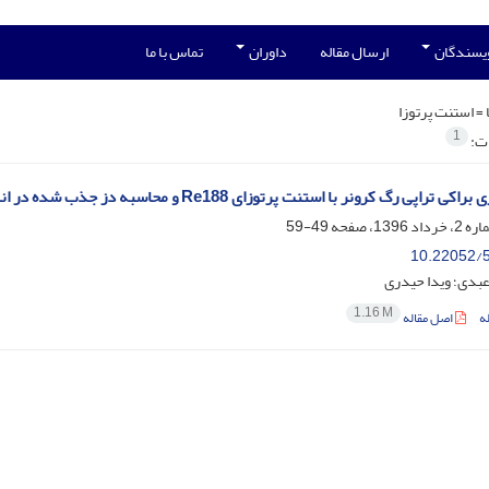
ویسندگان
ارسال مقاله
داوران
تماس با ما
 =
استنت پرتوزا
1
ات:
پی رگ کرونر با استنت پرتوزای Re188 و محاسبه دز جذب شده در اندام های حیاتی نزدیک استنت
49-59
10.22052/5
بدی؛ ویدا حیدری
1.16 M
ه
اصل مقاله