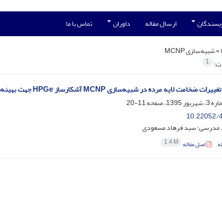
ویسندگان
ارسال مقاله
داوران
تماس با ما
 =
شبیه‌سازی MCNP
1
ات:
یه مرده در شبیه‌سازی M‌CNP آشکارساز HPGe جهت بهینه‌سازی محاسبه بازده شمارش نمونه‌های داخل ظرف مارینلی
11-20
10.22052/4
 مدرسی؛ سید فرهاد مسعودی
1.4 M
ه
اصل مقاله