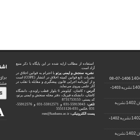
اشت
استفاده از مطالب ارایه شده در این پایگاه با ذکر منبع
آزاد است.
نشریه سنجش و ایمنی پرتو
با احترام به قوانین اخلاق در
برای
1406-07-08
نشریات تابع قوانین کمیته اخلاق در انتشار (COPE) است
مشت
و از آیین‌نامه اجرایی قانون پیشگیری و مقابله با تقلب در
1403-
آثار علمی پیروی می‌نماید.
آدرس :
کاشان، کیلومتر 6 بلوار قطب راوندی، دانشگاه
کاشان، دانشکده فیزیک، دفتر مجله سنجش و ایمنی پرتو،
کد پستی: 8731753153
ریه
تلفن:
55913043-031 و 55912571-031 و 55912576-
031 ،فکس:031-55511126
پست الکترونیکی:
rsm@kashanu.ac.ir
1402-
ریه