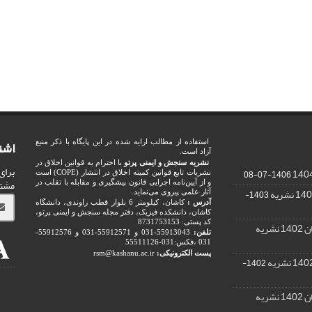
اشت
استفاده از مطالب ارایه شده در این پایگاه با ذکر منبع
آزاد است.
نشریه سنجش و ایمنی پرتو
با احترام به قوانین اخلاق در
برای
1406-07-08
نشریات تابع قوانین کمیته اخلاق در انتشار (COPE) است
مشت
و از آیین‌نامه اجرایی قانون پیشگیری و مقابله با تقلب در
1403-
آثار علمی پیروی می‌نماید.
آدرس :
کاشان، کیلومتر 6 بلوار قطب راوندی، دانشگاه
کاشان، دانشکده فیزیک، دفتر مجله سنجش و ایمنی پرتو،
کد پستی: 8731753153
ریه
تلفن:
55913043-031 و 55912571-031 و 55912576-
031 ،فکس:031-55511126
پست الکترونیکی:
rsm@kashanu.ac.ir
1402-
ریه