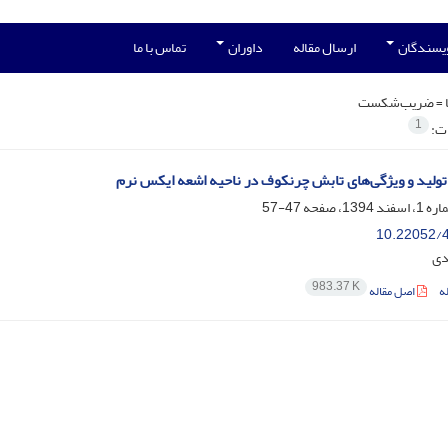
ویسندگان
ارسال مقاله
داوران
تماس با ما
 =
ضریب‌شکست
1
ات:
ولید و ویژگی‌های تابش چرنکوف در ناحیه اشعه ایکس نرم
47-57
10.22052/4
دی
983.37 K
ه
اصل مقاله