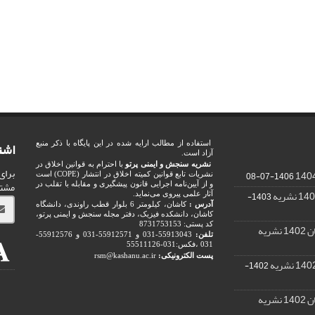
اشت
استفاده از مطالب ارایه شده در این پایگاه با ذکر منبع
آزاد است.
نشریه سنجش و ایمنی پرتو
با احترام به قوانین اخلاق در
برای
1406-07-08
نشریات تابع قوانین کمیته اخلاق در انتشار (COPE) است
مشت
و از آیین‌نامه اجرایی قانون پیشگیری و مقابله با تقلب در
1403-
آثار علمی پیروی می‌نماید.
آدرس :
کاشان، کیلومتر 6 بلوار قطب راوندی، دانشگاه
کاشان، دانشکده فیزیک، دفتر مجله سنجش و ایمنی پرتو،
کد پستی: 8731753153
ریه
تلفن:
55913043-031 و 55912571-031 و 55912576-
031 ،فکس:031-55511126
پست الکترونیکی:
rsm@kashanu.ac.ir
1402-
ریه