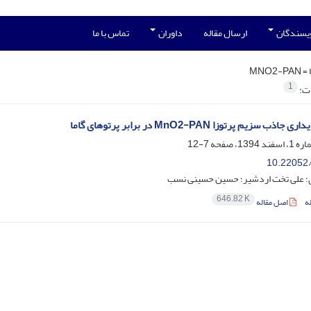
ویسندگان
ارسال مقاله
داوران
تماس با ما
 =
MNO2-PAN
1
ات:
 سزیم پرتوزا MnO2-PAN در برابر پرتوهای گاما
7-12
10.22052/
؛ علی تخت اردشیر؛ حسین حسینی نسب
646.82 K
ه
اصل مقاله