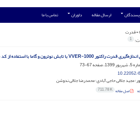
ویسندگان
ارسال مقاله
داوران
تماس با ما
 =
قدرت
1
ات:
 راکتور VVER-1000 با تابش نوترون و گاما با استفاده از کد مونت‌کارلو
67-73
10.22052/8
ور؛ مجید جلالی حاجی آبادی؛ محمدرضا جلالی ندوشن
711.78 K
ه
اصل مقاله