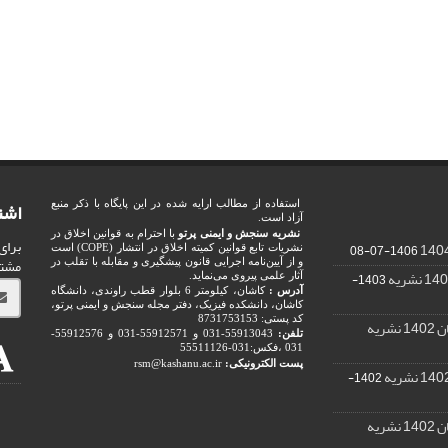
اشت
استفاده از مطالب ارایه شده در این پایگاه با ذکر منبع
آزاد است.
نشریه سنجش و ایمنی پرتو
با احترام به قوانین اخلاق در
برای
1406-07-08
نشریات تابع قوانین کمیته اخلاق در انتشار (COPE) است
مشت
و از آیین‌نامه اجرایی قانون پیشگیری و مقابله با تقلب در
1403-
آثار علمی پیروی می‌نماید.
آدرس :
کاشان، کیلومتر 6 بلوار قطب راوندی، دانشگاه
کاشان، دانشکده فیزیک، دفتر مجله سنجش و ایمنی پرتو،
کد پستی: 8731753153
ریه
تلفن:
55913043-031 و 55912571-031 و 55912576-
031 ،فکس:031-55511126
پست الکترونیکی:
rsm@kashanu.ac.ir
1402-
ریه