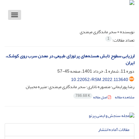
Toggle
vigation
نویسنده =
سحر ماندگاری میمندی
1
تعداد مقالات:
ارزیابی سطوح تابش هسته‌های پرتوزای طبیعی در معدن سرب روی کوشک،
ایران
دوره 11، شماره 1، خرداد 1401، صفحه
45-57
10.22052/RSM.2022.113640
رضا پورایمانی؛ منصوره تاتاری؛ سحر ماندگاری میمندی؛ منیره محبیان
786.68 K
مشاهده مقاله
اصل مقاله
مقالات آماده انتشار