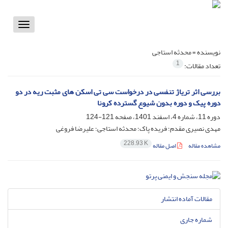
Toggle
vigation
نویسنده =
محدثه استاجی
1
تعداد مقالات:
بررسی اثر تریاژ تنفسی در درخواست سی تی اسکن های مثبت ریه در دو
دوره پیک و دوره بدون شیوع گسترده کرونا
دوره 11، شماره 4، اسفند 1401، صفحه
121-124
مهدی نصیری مقدم؛ فریده پاک؛ محدثه استاجی؛ علیرضا فروغی
228.93 K
مشاهده مقاله
اصل مقاله
مقالات آماده انتشار
شماره جاری