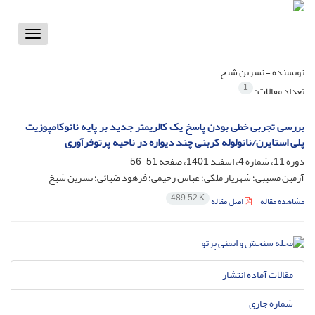
Toggle
vigation
نویسنده =
نسرین شیخ
1
تعداد مقالات:
بررسی تجربی خطی بودن پاسخ یک کالریمتر جدید بر پایه نانوکامپوزیت
پلی استایرن/نانولوله کربنی چند دیواره در ناحیه پرتوفرآوری
دوره 11، شماره 4، اسفند 1401، صفحه
51-56
آرمین مسیبی؛ شهریار ملکی؛ عباس رحیمی؛ فرهود ضیائی؛ نسرین شیخ
489.52 K
مشاهده مقاله
اصل مقاله
مقالات آماده انتشار
شماره جاری