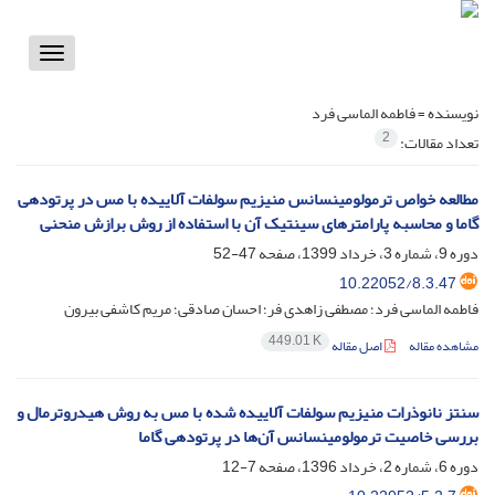
Toggle
vigation
نویسنده =
فاطمه الماسی فرد
2
تعداد مقالات:
مطالعه خواص ترمولومینسانس منیزیم سولفات آلاییده با مس در پرتودهی
گاما و محاسبه پارامترهای سینتیک آن با استفاده از روش برازش منحنی
دوره 9، شماره 3، خرداد 1399، صفحه
47-52
10.22052/8.3.47
فاطمه الماسی فرد؛ مصطفی زاهدی فر؛ احسان صادقی؛ مریم کاشفی بیرون
449.01 K
مشاهده مقاله
اصل مقاله
سنتز نانوذرات منیزیم سولفات آلاییده شده با مس به روش هیدروترمال و
بررسی خاصیت ترمولومینسانس آن‌ها در پرتودهی گاما
دوره 6، شماره 2، خرداد 1396، صفحه
7-12