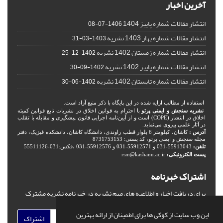
آخرین اخبار
انتشار مقالات شماره پاییز 1404
1406-07-08
انتشار مقالات شماره بهار 1403 نشریه
1403-03-31
انتشار مقالات شماره زمستان 1402 نشریه
1402-12-25
انتشار مقالات شماره پاییز 1402 نشریه
1402-09-30
انتشار مقالات شماره تابستان 1402 نشریه
1402-06-30
استفاده از مطالب ارایه شده در این پایگاه با ذکر منبع آزاد است.
نشریه سنجش و ایمنی پرتو
با احترام به قوانین اخلاق در نشریات تابع قوانین کمیته
اخلاق در انتشار (COPE) است و از آیین‌نامه اجرایی قانون پیشگیری و مقابله با تقلب
در آثار علمی پیروی می‌نماید.
آدرس :
کاشان، کیلومتر 6 بلوار قطب راوندی، دانشگاه کاشان، دانشکده فیزیک، دفتر
مجله سنجش و ایمنی پرتو، کد پستی: 8731753153
تلفن:
55913043-031 و 55912571-031 و 55912576-031 ،فکس:031-55511126
پست الکترونیکی:
rsm@kashanu.ac.ir
اشتراک خبرنامه
برای دریافت اخبار و اطلاعیه های مهم نشریه در خبرنامه نشریه مشترک
شوید.
این وب سایت از کوکی ها برای اطمینان از ارائه بهترین
اشتراک