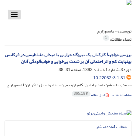
Toggle
vigation
نویسنده =
قاسم زارع
1
تعداد مقالات:
بررسی مواجهۀ کارکنان یک نیروگاه حرارتی با میدان مغناطیسی در فرکانس
بی‏نهایت کم و اثر احتمالی آن بر شدت بی‌خوابی و خواب‌آلودگی آنان
دوره 3، شماره 1، اسفند 1393، صفحه
31-38
10.22052/3.1.31
محمدرضا منظم؛ حامد جلیلیان؛ کامران نجفی؛ سید ابوالفضل ذاکریان؛ قاسم زارع
365.18 K
مشاهده مقاله
اصل مقاله
مقالات آماده انتشار