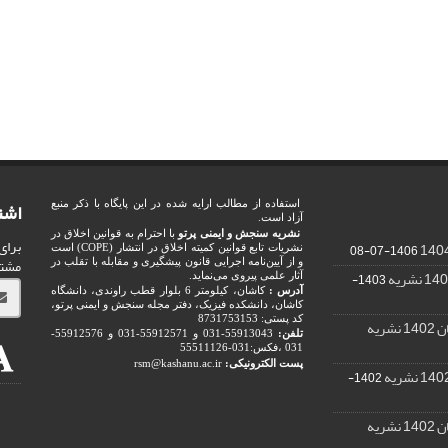
اشت
استفاده از مطالب ارایه شده در این پایگاه با ذکر منبع
آزاد است.
نشریه سنجش و ایمنی پرتو
با احترام به قوانین اخلاق در
برای
1406-07-08
نشریات تابع قوانین کمیته اخلاق در انتشار (COPE) است
مشت
و از آیین‌نامه اجرایی قانون پیشگیری و مقابله با تقلب در
1403-
آثار علمی پیروی می‌نماید.
آدرس :
کاشان، کیلومتر 6 بلوار قطب راوندی، دانشگاه
کاشان، دانشکده فیزیک، دفتر مجله سنجش و ایمنی پرتو،
کد پستی: 8731753153
ریه
تلفن:
55913043-031 و 55912571-031 و 55912576-
031 ،فکس:031-55511126
پست الکترونیکی:
rsm@kashanu.ac.ir
1402-
ریه