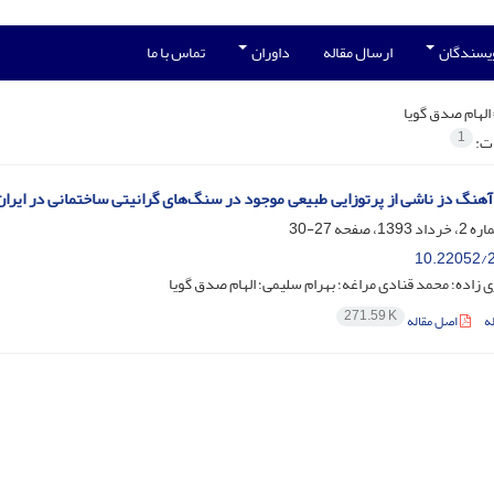
ویسندگان
ارسال مقاله
داوران
تماس با ما
الهام صدق گویا
1
ات:
هنگ دز ناشی از پرتوزایی طبیعی موجود در سنگ‌های گرانیتی ساختمانی در ایران
27-30
10.22052/2
 زاده؛ محمد قنادی مراغه؛ بهرام سلیمی؛ الهام صدق گویا
271.59 K
ه
اصل مقاله