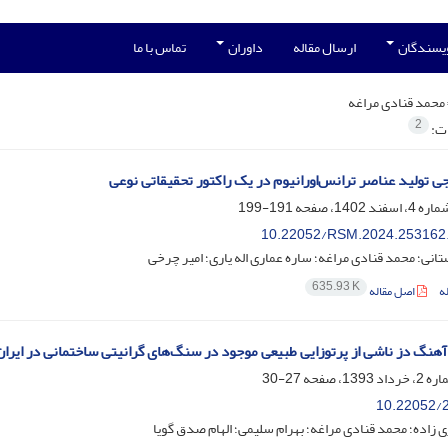
ویسندگان
ارسال مقاله
داوران
تماس با ما
محمد قنادی مراغه
2
ات:
ی تولید عناصر ترانس‌اورانیوم در یک راکتور تحقیقاتی نوعی
191-199
10.22052/RSM.2024.253162
انی؛ محمد قنادی مراغه؛ ساره عماری اله یاری؛ امیر چرخی
635.93 K
ه
اصل مقاله
هنگ دز ناشی از پرتوزایی طبیعی موجود در سنگ‌های گرانیتی ساختمانی در ایران
27-30
10.22052/2
 زاده؛ محمد قنادی مراغه؛ بهرام سلیمی؛ الهام صدق گویا