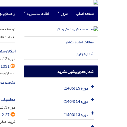
صفحه اصلی
مرور
اطلاعات نشریه
راهنمای ن
نویسنده =
تعداد مقال
مقالات آماده انتشار
امکان سنج
شماره جاری
دوره 12، شماره 4، اسفند 1402، صفحه
.1031
شماره‌های پیشین نشریه
احسان بوست
مشاهده مقال
دوره 15 (1405)
محاسبات آ
دوره 14 (1404)
دوره 3، شماره 2، خرداد 1393، صفحه
.2.27
دوره 13 (1403)
فرید اصغری