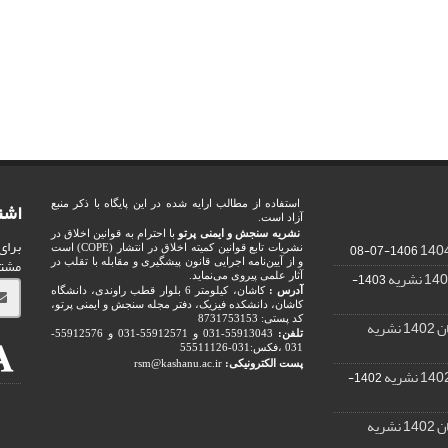
اشت
استفاده از مطالب ارایه شده در این پایگاه با ذکر منبع
آزاد است.
نشریه سنجش و ایمنی پرتو
با احترام به قوانین اخلاق در
برای
1406-07-08
نشریات تابع قوانین کمیته اخلاق در انتشار (COPE) است
مشت
و از آیین‌نامه اجرایی قانون پیشگیری و مقابله با تقلب در
1403-
آثار علمی پیروی می‌نماید.
آدرس :
کاشان، کیلومتر 6 بلوار قطب راوندی، دانشگاه
کاشان، دانشکده فیزیک، دفتر مجله سنجش و ایمنی پرتو،
کد پستی: 8731753153
ریه
تلفن:
55913043-031 و 55912571-031 و 55912576-
031 ،فکس:031-55511126
پست الکترونیکی:
rsm@kashanu.ac.ir
1402-
ریه