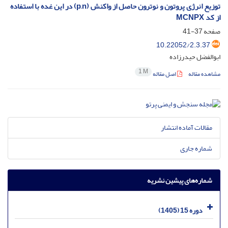
توزیع انرژی پروتون و نوترون حاصل از واکنش (p,n) در این غده با استفاده
از کد MCNPX
صفحه
37-41
10.22052/2.3.37
ابوالفضل حیدرزاده
1 M
مشاهده مقاله
اصل مقاله
مقالات آماده انتشار
شماره جاری
شماره‌های پیشین نشریه
دوره 15 (1405)