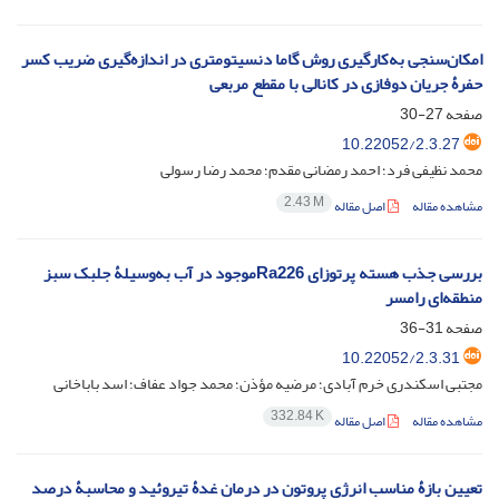
امکان‌سنجی به‌کارگیری روش گاما دنسیتومتری در اندازه‌گیری ضریب کسر
حفرۀ جریان دوفازی در کانالی با مقطع مربعی
صفحه
27-30
10.22052/2.3.27
محمد نظیفی فرد؛ احمد رمضانی مقدم؛ محمد رضا رسولی
2.43 M
مشاهده مقاله
اصل مقاله
بررسی جذب هسته پرتوزای Ra226موجود در آب به‌وسیلۀ جلبک‌ سبز
منطقه‌ای رامسر
صفحه
31-36
10.22052/2.3.31
مجتبی اسکندری خرم آبادی؛ مرضیه مؤذن؛ محمد جواد عفاف؛ اسد باباخانی
332.84 K
مشاهده مقاله
اصل مقاله
تعیین بازۀ مناسب انرژی پروتون در درمان غدۀ تیروئید و محاسبۀ درصد