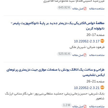
میررشید حسینی اقدم؛ سید محمودرضا آقا میری
645.92 K
مشاهده مقاله
اصل مقاله
مطالعۀ خواص الکتریکی یک دزیمتر جدید بر پایۀ نانوکامپوزیت پلیمر-
نانولوله کربن
صفحه
17-20
10.22052/2.3.17
فرهود ضیائی؛ شهریار ملکی
525.91 K
مشاهده مقاله
اصل مقاله
طراحی و ساخت یک اتاقک یونش با صفحات موازی جهت دزیمتری پرتوهای
ایکس تشخیصی
صفحه
21-26
10.22052/2.3.21
بابک شریفی؛ حسین زمانی زینلی؛ جمشید سلطانی نبی پور؛ علی نگارستانی؛ ارژنگ
شاهور
1.2 M
مشاهده مقاله
اصل مقاله