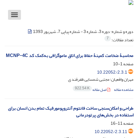
Toggle
vigation
دوره و شماره:
دوره 3، شماره 3 - شماره پیاپی 7، شهریور 1393
7
تعداد مقالات:
محاسبۀ ضخامت کمینۀ حفاظ برای اتاق ماموگرافی به‌کمک کد MCNP-4C
صفحه
1-10
10.22052/2.3.1
مهران واقعیان؛ مجتبی شمسایی ظفرقند ی
922.54 K
مشاهده مقاله
اصل مقاله
طراحی و امکان‌سنجی ساخت فانتوم آنتروپومورفیک تمام بدن انسان برای
استفاده در بخش‌های پرتودرمانی
صفحه
11-16
10.22052/2.3.11