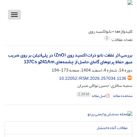
Toggle
vigation
کلیدواژه‌ها =
نانواکسید روی
1
تعداد مقالات:
بررسی اثر غلظت نانو ذرات اکسید روی (ZnO) در پلی‌اتیلن بر روی ضریب
عبور حفاظ پرتوهای گامای حاصل از چشمه‌های 241Amو 137Cs
دوره 14، شماره 4، اسفند 1404، صفحه
173-194
10.22052/RSM.2026.257034.1136
سمیه سالاری؛ حسین توکلی عنبران
2.34 M
مشاهده مقاله
اصل مقاله
مقالات آماده انتشار