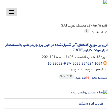
Toggle
vigation
کلیدواژه‌ها =
کد مونت‌کارلوی GATE
1
تعداد مقالات:
ارزیابی توزیع گاماهای آنی گسیل شده در حین پروتون‌درمانی با استفاده از
ابزار مونت کارلویGATE
دوره 13، شماره 4، اسفند 1403، صفحه
191-202
10.22052/RSM.2025.254624.1054
شراره قریب؛ پیوند طاهرپرور
979.71 K
مشاهده مقاله
اصل مقاله
مقالات آماده انتشار