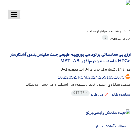
Toggle
vigation
کلیدواژه‌ها =
نرم افزار متلب
1
تعداد مقالات:
ارزیابی محاسباتی پرتودهی یوروپیم طبیعی جهت مقیاس‌بندی آشکارساز
HPGe با استفاده از نرم افزار MATLAB
دوره 14، شماره 1، خرداد 1404، صفحه
1-9
10.22052/RSM.2024.255163.1073
مهدیه مهابادی؛ حسن رنجبر؛ سیده زهرا اسلامی راد؛ احسان بوستانی
917.76 K
مشاهده مقاله
اصل مقاله
مقالات آماده انتشار