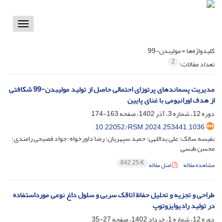
Toggle
vigation
کلیدواژه‌ها =
مولیبدن-99
2
تعداد مقالات:
مدیریت پسماند‌های پرتوزای احتمالی حاصل از تولید مولیبدن-99 شکافتی
از هدف اورانیومی با غنای پایین
دوره 12، شماره 3، آذر 1402، صفحه
163-174
10.22052/RSM.2024.253441.1036
نفیسه سالک؛ علی یداللهی؛ حمید سپهریان؛ رضا داورخواه؛ جواد فصیحی رامندی؛
محسن طبسی
842.25 K
مشاهده مقاله
اصل مقاله
طراحی و تجزیه‌ و تحلیل حفاظ اتاقک سربی و سلول داغ نوعی مورداستفاده
در تولید رادیوایزوتوپ
دوره 12، شماره 1، خرداد 1402، صفحه
27-35