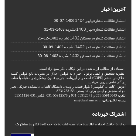
آخرین اخبار
انتشار مقالات شماره پاییز 1404
1406-07-08
انتشار مقالات شماره بهار 1403 نشریه
1403-03-31
انتشار مقالات شماره زمستان 1402 نشریه
1402-12-25
انتشار مقالات شماره پاییز 1402 نشریه
1402-09-30
انتشار مقالات شماره تابستان 1402 نشریه
1402-06-30
استفاده از مطالب ارایه شده در این پایگاه با ذکر منبع آزاد است.
نشریه سنجش و ایمنی پرتو
با احترام به قوانین اخلاق در نشریات تابع قوانین کمیته
اخلاق در انتشار (COPE) است و از آیین‌نامه اجرایی قانون پیشگیری و مقابله با تقلب
در آثار علمی پیروی می‌نماید.
آدرس :
کاشان، کیلومتر 6 بلوار قطب راوندی، دانشگاه کاشان، دانشکده فیزیک، دفتر
مجله سنجش و ایمنی پرتو، کد پستی: 8731753153
تلفن:
55913043-031 و 55912571-031 و 55912576-031 ،فکس:031-55511126
پست الکترونیکی:
rsm@kashanu.ac.ir
اشتراک خبرنامه
برای دریافت اخبار و اطلاعیه های مهم نشریه در خبرنامه نشریه مشترک
شوید.