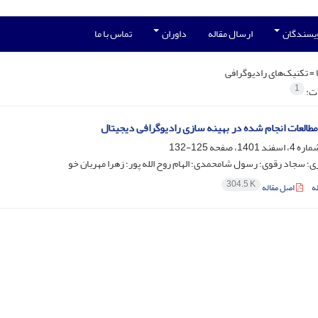
ویسندگان
ارسال مقاله
داوران
تماس با ما
 =
تکنیک‌های رادیوگرافی
1
ات:
مطالعات انجام شده در بهینه سازی رادیوگرافی دیجیتال
125-132
ی؛ سجاد رقوی؛ رسول شامحمدی؛ الهام روح الله پور؛ زهرا مهربان خو
304.5 K
ه
اصل مقاله