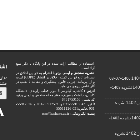
اشت
استفاده از مطالب ارایه شده در این پایگاه با ذکر منبع
آزاد است.
نشریه سنجش و ایمنی پرتو
با احترام به قوانین اخلاق در
برای
1406-07-08
نشریات تابع قوانین کمیته اخلاق در انتشار (COPE) است
مشت
و از آیین‌نامه اجرایی قانون پیشگیری و مقابله با تقلب در
1403-
آثار علمی پیروی می‌نماید.
آدرس :
کاشان، کیلومتر 6 بلوار قطب راوندی، دانشگاه
کاشان، دانشکده فیزیک، دفتر مجله سنجش و ایمنی پرتو،
کد پستی: 8731753153
ریه
تلفن:
55913043-031 و 55912571-031 و 55912576-
031 ،فکس:031-55511126
پست الکترونیکی:
rsm@kashanu.ac.ir
1402-
ریه