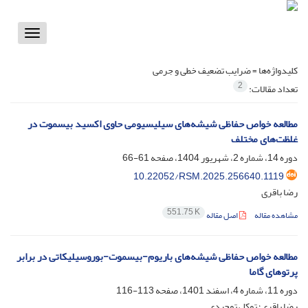
Toggle
vigation
کلیدواژه‌ها =
ضرایب تضعیف خطی و جرمی
2
تعداد مقالات:
مطالعه خواص حفاظی شیشه‌های سیلیسیومی حاوی اکسید بیسموت در
غلظت‌های مختلف
دوره 14، شماره 2، شهریور 1404، صفحه
61-66
10.22052/RSM.2025.256640.1119
رضا باقری
551.75 K
مشاهده مقاله
اصل مقاله
مطالعه خواص حفاظی شیشه‌های باریوم-بیسموت-بوروسیلیکاتی در برابر
پرتوهای گاما
دوره 11، شماره 4، اسفند 1401، صفحه
113-116
رضا باقری؛ توکل توحیدی