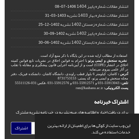
انتشار مقالات شماره پاییز 1404
1406-07-08
انتشار مقالات شماره بهار 1403 نشریه
1403-03-31
انتشار مقالات شماره زمستان 1402 نشریه
1402-12-25
انتشار مقالات شماره پاییز 1402 نشریه
1402-09-30
انتشار مقالات شماره تابستان 1402 نشریه
1402-06-30
استفاده از مطالب ارایه شده در این پایگاه با ذکر منبع آزاد است.
نشریه سنجش و ایمنی پرتو
با احترام به قوانین اخلاق در نشریات تابع قوانین کمیته
اخلاق در انتشار (COPE) است و از آیین‌نامه اجرایی قانون پیشگیری و مقابله با تقلب
در آثار علمی پیروی می‌نماید.
آدرس :
کاشان، کیلومتر 6 بلوار قطب راوندی، دانشگاه کاشان، دانشکده فیزیک، دفتر
مجله سنجش و ایمنی پرتو، کد پستی: 8731753153
تلفن:
55913043-031 و 55912571-031 و 55912576-031 ،فکس:031-55511126
پست الکترونیکی:
rsm@kashanu.ac.ir
اشتراک خبرنامه
برای دریافت اخبار و اطلاعیه های مهم نشریه در خبرنامه نشریه مشترک
شوید.
این وب سایت از کوکی ها برای اطمینان از ارائه بهترین
اشتراک
خدمات استفاده می کند.