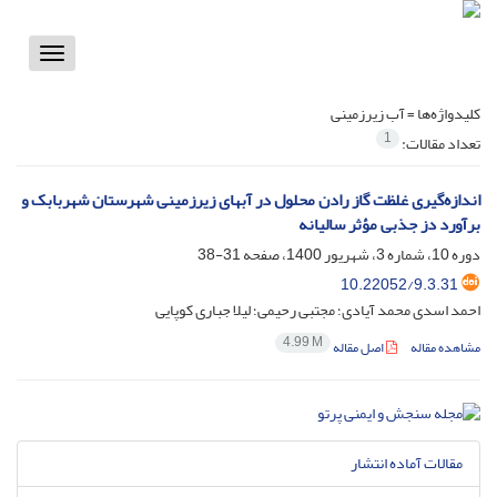
Toggle
vigation
کلیدواژه‌ها =
آب زیرزمینی
1
تعداد مقالات:
اندازه‌‎گیری غلظت گاز رادن محلول در آب‎های زیرزمینی شهرستان شهربابک و
برآورد دز جذبی مؤثر سالیانه
دوره 10، شماره 3، شهریور 1400، صفحه
31-38
10.22052/9.3.31
احمد اسدی محمد آیادی؛ مجتبی رحیمی؛ لیلا جباری کوپایی
4.99 M
مشاهده مقاله
اصل مقاله
مقالات آماده انتشار