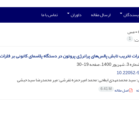
ویسندگان
ارسال مقاله
داوران
تماس با ما
 =
مس
1
ات:
رات تخریب تابش پالس‌های پرانرژی پروتون در دستگاه پلاسمای کانونی بر فلزا
19-30
10.22052/9
ی؛ سید محمدمهدی ابطحی؛ محمد امیرحمزه تفرشی؛ میر محمدرضا سیدحبشی
6.41 M
ه
اصل مقاله