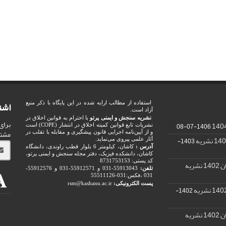
اشت
استفاده از مطالب ارایه شده در این پایگاه با ذکر منبع
آزاد است.
نشریه سنجش و ایمنی پرتو
با احترام به قوانین اخلاق در
برای
1406-07-08
نشریات تابع قوانین کمیته اخلاق در انتشار (COPE) است
مشت
و از آیین‌نامه اجرایی قانون پیشگیری و مقابله با تقلب در
1403-
آثار علمی پیروی می‌نماید.
آدرس :
کاشان، کیلومتر 6 بلوار قطب راوندی، دانشگاه
کاشان، دانشکده فیزیک، دفتر مجله سنجش و ایمنی پرتو،
کد پستی: 8731753153
ریه
تلفن:
55913043-031 و 55912571-031 و 55912576-
031 ،فکس:031-55511126
پست الکترونیکی:
rsm@kashanu.ac.ir
1402-
ریه