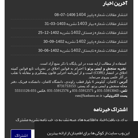
آخرین اخبار
انتشار مقالات شماره پاییز 1404
1406-07-08
انتشار مقالات شماره بهار 1403 نشریه
1403-03-31
انتشار مقالات شماره زمستان 1402 نشریه
1402-12-25
انتشار مقالات شماره پاییز 1402 نشریه
1402-09-30
انتشار مقالات شماره تابستان 1402 نشریه
1402-06-30
استفاده از مطالب ارایه شده در این پایگاه با ذکر منبع آزاد است.
نشریه سنجش و ایمنی پرتو
با احترام به قوانین اخلاق در نشریات تابع قوانین کمیته
اخلاق در انتشار (COPE) است و از آیین‌نامه اجرایی قانون پیشگیری و مقابله با تقلب
در آثار علمی پیروی می‌نماید.
آدرس :
کاشان، کیلومتر 6 بلوار قطب راوندی، دانشگاه کاشان، دانشکده فیزیک، دفتر
مجله سنجش و ایمنی پرتو، کد پستی: 8731753153
تلفن:
55913043-031 و 55912571-031 و 55912576-031 ،فکس:031-55511126
پست الکترونیکی:
rsm@kashanu.ac.ir
اشتراک خبرنامه
برای دریافت اخبار و اطلاعیه های مهم نشریه در خبرنامه نشریه مشترک
شوید.
این وب سایت از کوکی ها برای اطمینان از ارائه بهترین
اشتراک