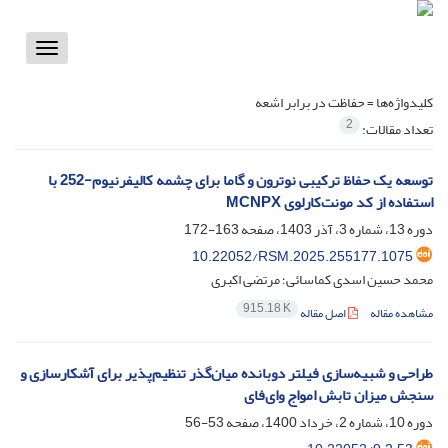
Toggle
vigation
کلیدواژه‌ها =
حفاظت در برابر اشعه
2
تعداد مقالات:
توسعه یک حفاظ ترکیبی نوترون و گاما برای چشمه کالیفرنیوم-252 با
استفاده از کد مونت‌کارلوی MCNPX
دوره 13، شماره 3، آذر 1403، صفحه
163-172
10.22052/RSM.2025.255177.1075
محمد حسین اسدی کماسائی؛ مرتضی اکبری
915.18 K
مشاهده مقاله
اصل مقاله
طراحی و شبیه‌سازی فیلتر دوبانده میان‌گذر تنظیم‌پذیر برای آشکارسازی و
سنجش میزان تابش امواج وای‌فای
دوره 10، شماره 2، خرداد 1400، صفحه
53-56