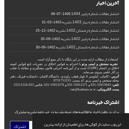
آخرین اخبار
انتشار مقالات شماره پاییز 1404
1406-07-08
انتشار مقالات شماره بهار 1403 نشریه
1403-03-31
انتشار مقالات شماره زمستان 1402 نشریه
1402-12-25
انتشار مقالات شماره پاییز 1402 نشریه
1402-09-30
انتشار مقالات شماره تابستان 1402 نشریه
1402-06-30
استفاده از مطالب ارایه شده در این پایگاه با ذکر منبع آزاد است.
نشریه سنجش و ایمنی پرتو
با احترام به قوانین اخلاق در نشریات تابع قوانین کمیته
اخلاق در انتشار (COPE) است و از آیین‌نامه اجرایی قانون پیشگیری و مقابله با تقلب
در آثار علمی پیروی می‌نماید.
آدرس :
کاشان، کیلومتر 6 بلوار قطب راوندی، دانشگاه کاشان، دانشکده فیزیک، دفتر
مجله سنجش و ایمنی پرتو، کد پستی: 8731753153
تلفن:
55913043-031 و 55912571-031 و 55912576-031 ،فکس:031-55511126
پست الکترونیکی:
rsm@kashanu.ac.ir
اشتراک خبرنامه
برای دریافت اخبار و اطلاعیه های مهم نشریه در خبرنامه نشریه مشترک
شوید.
این وب سایت از کوکی ها برای اطمینان از ارائه بهترین
اشتراک