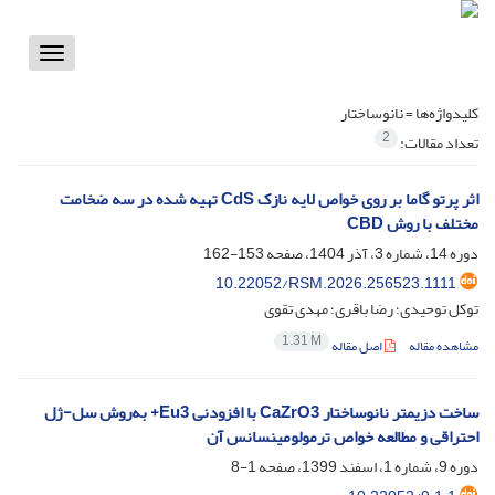
Toggle
vigation
کلیدواژه‌ها =
نانوساختار
2
تعداد مقالات:
اثر پرتو گاما بر روی خواص لایه نازک CdS تهیه شده در سه ضخامت
مختلف با روش CBD
دوره 14، شماره 3، آذر 1404، صفحه
153-162
10.22052/RSM.2026.256523.1111
توکل توحیدی؛ رضا باقری؛ مهدی تقوی
1.31 M
مشاهده مقاله
اصل مقاله
ساخت دزیمتر نانوساختار CaZrO3 با افزودنی Eu3+ به‌روش سل-ژل
احتراقی و مطالعه خواص ترمولومینسانس آن
دوره 9، شماره 1، اسفند 1399، صفحه
1-8