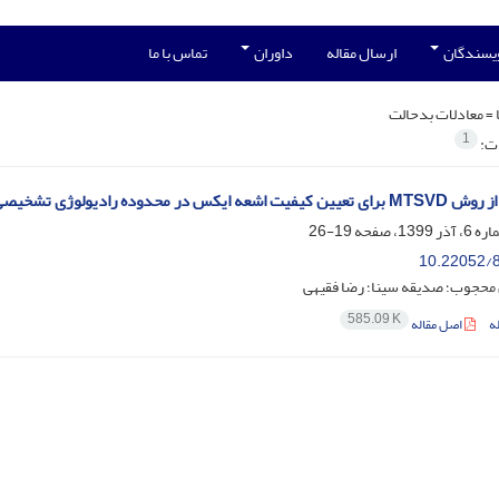
ویسندگان
ارسال مقاله
داوران
تماس با ما
 =
معادلات بدحالت
1
ات:
شخیصی از طیف‌نگاری کامپتون با استفاده از کد مونت‌کارلو MCNPX
19-26
10.22052/8
محجوب؛ صدیقه سینا؛ رضا فقیهی
585.09 K
ه
اصل مقاله