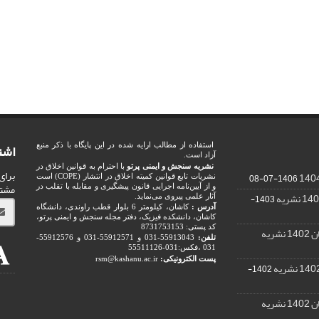
اشت
استفاده از مطالب ارایه شده در این پایگاه با ذکر منبع
آزاد است.
نشریه سنجش و ایمنی پرتو
با احترام به قوانین اخلاق در
برای
1406-07-08
نشریات تابع قوانین کمیته اخلاق در انتشار (COPE) است
مشت
و از آیین‌نامه اجرایی قانون پیشگیری و مقابله با تقلب در
1403-
آثار علمی پیروی می‌نماید.
آدرس :
کاشان، کیلومتر 6 بلوار قطب راوندی، دانشگاه
کاشان، دانشکده فیزیک، دفتر مجله سنجش و ایمنی پرتو،
کد پستی: 8731753153
ریه
تلفن:
55913043-031 و 55912571-031 و 55912576-
031 ،فکس:031-55511126
پست الکترونیکی:
rsm@kashanu.ac.ir
1402-
ریه