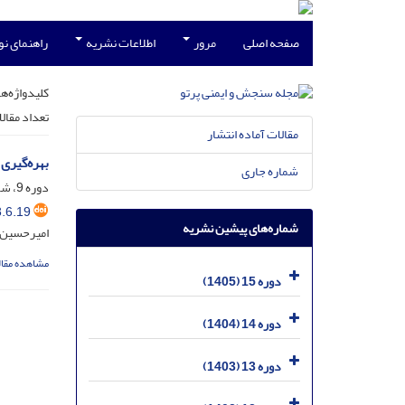
صفحه اصلی
مرور
اطلاعات نشریه
راهنمای ن
کلیدواژه‌ها
تعداد مقال
مقالات آماده انتشار
بهره‌گیری از روش MTSVD برای تعیین کیفیت اشعه ایکس در محدوده رادیولوژی ت
شماره جاری
دوره 9، شماره 6، آذر 1399، صفحه
.6.19
شماره‌های پیشین نشریه
امیرحسین 
مشاهده مقال
دوره 15 (1405)
دوره 14 (1404)
دوره 13 (1403)