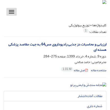
Toggle
vigation
کلیدواژه‌ها =
توزیع بیولوژیکی
1
تعداد مقالات:
ارزیابی و محاسبات دز جذبی رادیوداروی مس64 به جهت مقاصد پزشکی
هسته ای
دوره 9، شماره 4، خرداد 1399، صفحه
275-284
محرم امینی؛ حامد صالحی
1.01 M
مشاهده مقاله
اصل مقاله
مقالات آماده انتشار
شماره جاری