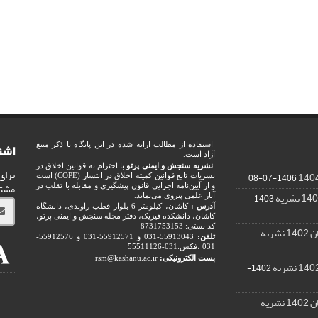
اشت
استفاده از مطالب ارایه شده در این پایگاه با ذکر منبع
آزاد است.
نشریه سنجش و ایمنی پرتو
با احترام به قوانین اخلاق در
برای
1406-07-08
نشریات تابع قوانین کمیته اخلاق در انتشار (COPE) است
مشت
و از آیین‌نامه اجرایی قانون پیشگیری و مقابله با تقلب در
1403-
آثار علمی پیروی می‌نماید.
آدرس :
کاشان، کیلومتر 6 بلوار قطب راوندی، دانشگاه
کاشان، دانشکده فیزیک، دفتر مجله سنجش و ایمنی پرتو،
کد پستی: 8731753153
ریه
تلفن:
55913043-031 و 55912571-031 و 55912576-
031 ،فکس:031-55511126
پست الکترونیکی:
rsm@kashanu.ac.ir
1402-
ریه