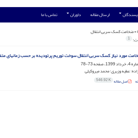
ویسندگان
ارسال مقاله
داوران
تماس با ما
 =
ضخامت کسک سربی انتقال
1
ات:
امت مورد نیاز کسک سربی انتقال سوخت توریم پرتودیده بر حسب زمانهای 
73-78
اده؛ عطیه وزیری؛ محمد میروکیلی
546.92 K
ه
اصل مقاله