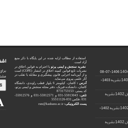
اشت
استفاده از مطالب ارایه شده در این پایگاه با ذکر منبع
آزاد است.
نشریه سنجش و ایمنی پرتو
با احترام به قوانین اخلاق در
برای
1406-07-08
نشریات تابع قوانین کمیته اخلاق در انتشار (COPE) است
مشت
و از آیین‌نامه اجرایی قانون پیشگیری و مقابله با تقلب در
1403-
آثار علمی پیروی می‌نماید.
آدرس :
کاشان، کیلومتر 6 بلوار قطب راوندی، دانشگاه
کاشان، دانشکده فیزیک، دفتر مجله سنجش و ایمنی پرتو،
کد پستی: 8731753153
ریه
تلفن:
55913043-031 و 55912571-031 و 55912576-
031 ،فکس:031-55511126
پست الکترونیکی:
rsm@kashanu.ac.ir
1402-
ریه