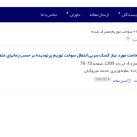
ویسندگان
ارسال مقاله
داوران
تماس با ما
 =
سوخت توریم مصرف شده
1
ات:
امت مورد نیاز کسک سربی انتقال سوخت توریم پرتودیده بر حسب زمانهای 
73-78
اده؛ عطیه وزیری؛ محمد میروکیلی
546.92 K
ه
اصل مقاله