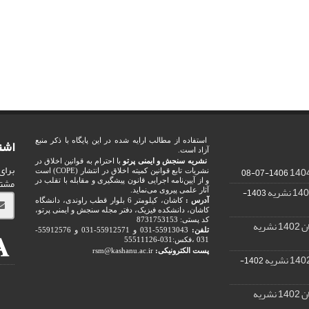
اشت
استفاده از مطالب ارایه شده در این پایگاه با ذکر منبع
آزاد است.
نشریه سنجش و ایمنی پرتو
با احترام به قوانین اخلاق در
برای
1406-07-08
نشریات تابع قوانین کمیته اخلاق در انتشار (COPE) است
مشت
و از آیین‌نامه اجرایی قانون پیشگیری و مقابله با تقلب در
1403-
آثار علمی پیروی می‌نماید.
آدرس :
کاشان، کیلومتر 6 بلوار قطب راوندی، دانشگاه
کاشان، دانشکده فیزیک، دفتر مجله سنجش و ایمنی پرتو،
کد پستی: 8731753153
ریه
تلفن:
55913043-031 و 55912571-031 و 55912576-
031 ،فکس:031-55511126
پست الکترونیکی:
rsm@kashanu.ac.ir
1402-
ریه