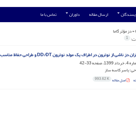
ویسندگان
ارسال مقاله
داوران
تماس با ما
 =
دز مؤثر گاما
1
ات:
 ناشی از نوترون در اطراف یک مولد نوترون DD/DT و طراحی حفاظ مناسب جهت ایستادن کاربر
33-42
ی؛ یاسر کاسه ساز
993.62 K
ه
اصل مقاله