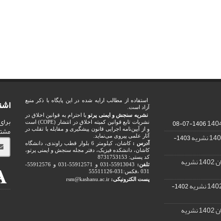
اشت
استفاده از مطالب ارایه شده در این پایگاه با ذکر منبع
آزاد است.
نشریه سنجش و ایمنی پرتو
با احترام به قوانین اخلاق در
برای
1406-07-08
نشریات تابع قوانین کمیته اخلاق در انتشار (COPE) است
مشت
و از آیین‌نامه اجرایی قانون پیشگیری و مقابله با تقلب در
1403-
آثار علمی پیروی می‌نماید.
آدرس :
کاشان، کیلومتر 6 بلوار قطب راوندی، دانشگاه
کاشان، دانشکده فیزیک، دفتر مجله سنجش و ایمنی پرتو،
کد پستی: 8731753153
ریه
تلفن:
55913043-031 و 55912571-031 و 55912576-
031 ،فکس:031-55511126
پست الکترونیکی:
rsm@kashanu.ac.ir
1402-
ریه