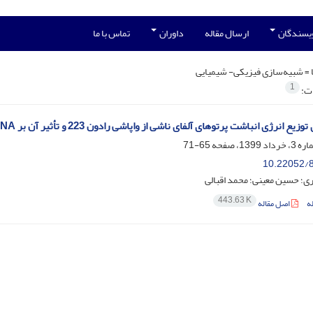
ویسندگان
ارسال مقاله
داوران
تماس با ما
 =
شبیه‌سازی فیزیکی- شیمیایی
1
ات:
یع انرژی انباشت پرتوهای آلفای ناشی از واپاشی رادون 223 و تأثیر آن بر DNA
65-71
10.22052/8
ی؛ حسین معینی؛ محمد اقبالی
443.63 K
ه
اصل مقاله